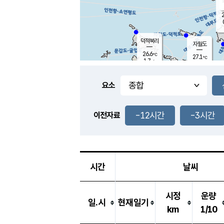
2
덕적북리
자월도
26.6
℃
27.1
℃
1.7
m/s
1.4
m/s
-
mm
-
mm
요소
풍도
27.9
덕적지도
0.3
m/
-
-12시간
-3시간
mm
이전자료
26.4
℃
대
0.6
m/s
-
mm
25.4
0.1
m
-
mm
시간
날씨
시정
운량
일.시
현재일기
km
1/10