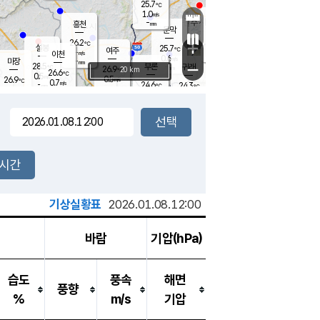
25.7
℃
강림
1.0
m/s
원주
-
흥천
mm
23.8
℃
문막
0.0
m/s
28.1
℃
26.2
-
℃
mm
+
1
설봉
m/s
25.7
℃
여주
-
m/s
이천
-
mm
0.6
m/s
-
마장
mm
신림
28.5
부론
-
귀래
−
℃
mm
26.9
20 km
℃
26.6
℃
0.5
m/s
0.5
26.9
m/s
℃
23.2
0.7
m/s
℃
-
24.6
24.3
mm
℃
-
℃
mm
0.3
m/s
-
0.2
mm
m/s
0.0
0.1
m/s
m/s
-
mm
-
백운
mm
-
-
mm
mm
백암
장호원
23.6
℃
0.1
m/s
23.9
℃
26.0
엄정
℃
-
mm
0.0
m/s
1.0
m/s
노은
-
mm
-
25.0
mm
℃
개
2시간
0.1
m/s
24.5
℃
-
mm
0.0
℃
m/s
-
/s
mm
m
기상실황표
2026.01.08.12:00
바람
기압(hPa)
습도
풍속
해면
풍향
%
m/s
기압