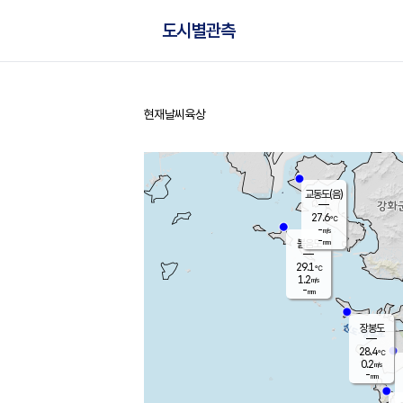
도시별관측
현재날씨
육상
홈
교동도(음)
27.6
℃
-
m/s
-
mm
볼음도
대연평
29.1
℃
1.2
m/s
27.4
℃
-
mm
0.7
m/s
-
mm
장봉도
28.4
℃
0.2
m/s
-
mm