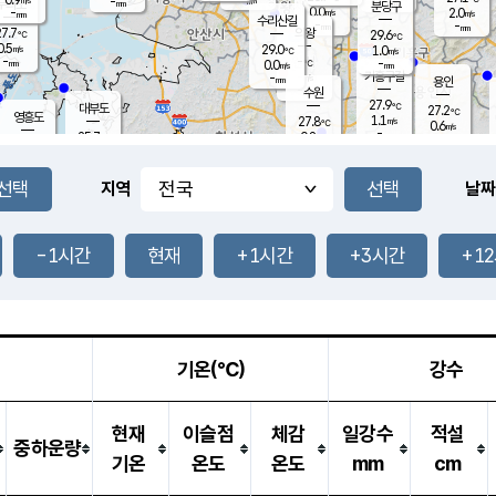
-
-
mm
무의도
mm
mm
분당구
0.0
-
2.0
m/s
m/s
mm
수리산길
-
-
mm
mm
7.7
의왕
29.6
℃
℃
0.5
29.0
m/s
1.0
m/s
℃
-
-
-
mm
0.0
℃
mm
m/s
기흥구갈
-
-
m/s
mm
용인
-
수원
mm
27.9
℃
대부도
27.2
℃
영흥도
1.1
27.8
m/s
℃
0.6
m/s
-
mm
0.8
25.7
m/s
-
℃
mm
27.5
℃
-
오산
0.2
mm
m/s
1.3
m/s
-
mm
-
mm
향남
25.6
℃
지역
날짜
0.0
m/s
-
-
℃
운평
mm
송탄
-
℃
m/s
-
s
mm
26.4
보
℃
28.9
-1시간
현재
+1시간
+3시간
+1
℃
0.3
m/s
산
1.4
m/s
-
-
mm
-
mm
-
m
℃
-
m
/s
기온(℃)
강수
현재
이슬점
체감
일강수
적설
중하운량
기온
온도
온도
mm
cm