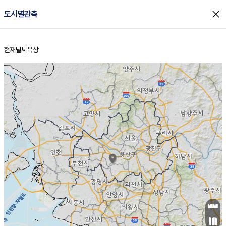
close
도시별관측
현재날씨
육상
홈