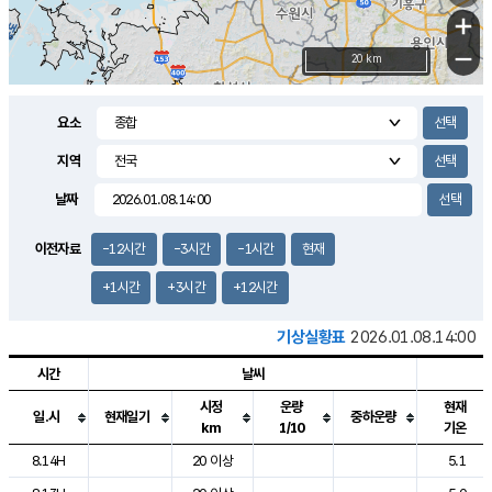
+
−
20 km
요소
지역
날짜
이전자료
-12시간
-3시간
-1시간
현재
+1시간
+3시간
+12시간
기상실황표
2026.01.08.14:00
시간
날씨
시정
운량
현재
일.시
현재일기
중하운량
km
1/10
기온
도시별 기상실황표로 지점, 날씨, 기온, 강수, 바람, 기압등을 안내한 표입
8.14H
20 이상
5.1