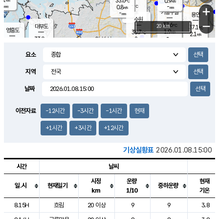
33.6
0.9
m/s
℃
-
-
-
mm
0.8
℃
mm
+
m/s
기흥구갈
-
-
m/s
mm
용인
-
수원
mm
−
37.6
℃
대부도
20 km
37.1
℃
영흥도
1.9
35.7
m/s
℃
2.1
m/s
-
mm
2
33.9
m/s
-
℃
mm
33.7
℃
-
오산
2.9
mm
m/s
3.1
m/s
-
mm
요소
-
mm
향남
35.6
℃
1.3
m/s
36.1
-
지역
℃
운평
mm
송탄
1.0
℃
m/s
-
s
mm
35.3
보
℃
날짜
36.2
℃
1.6
m/s
산
1.8
m/s
-
34.
mm
-
mm
1.0
℃
이전자료
-12시간
-3시간
-1시간
현재
-
m
/s
+1시간
+3시간
+12시간
기상실황표
2026.01.08.15:00
시간
날씨
시정
운량
현재
일.시
현재일기
중하운량
km
1/10
기온
도시별 기상실황표로 지점, 날씨, 기온, 강수, 바람, 기압등을 안내한 표입
8.15H
흐림
20 이상
9
9
3.8