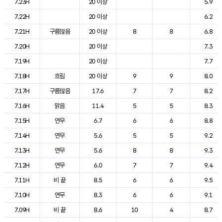
7.23H
20 이상
5.9
7.22H
20 이상
6.2
7.21H
구름많음
20 이상
8
8
6.8
7.20H
20 이상
7.3
7.19H
20 이상
7.7
7.18H
흐림
20 이상
9
9
8.0
7.17H
구름많음
17.6
7
7
8.2
7.16H
맑음
11.4
5
5
8.3
7.15H
연무
6.7
6
6
8.8
7.14H
연무
5.6
5
5
9.2
7.13H
연무
5.6
8
8
9.3
7.12H
연무
6.0
7
7
9.4
7.11H
비 끝
8.5
6
6
9.5
7.10H
연무
8.3
6
6
9.1
7.09H
비 끝
8.6
10
4
8.7