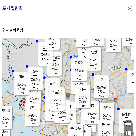
close
도시별관측
장남
판문점
36.2
℃
1.8
m/s
화현
38.3
동두천
℃
남면
-
현재날씨
육상
mm
파주
1.3
홈
m/s
포천
37.7
-
34.6
℃
mm
℃
36.5
℃
35.7
1.3
0.6
m/s
℃
m/s
-
양주
36.3
m/s
가
℃
-
1.3
-
mm
m/s
mm
-
mm
2.4
m/s
-
탄현
mm
37.0
-
3
℃
mm
남방
2.5
m/s
1
36.5
℃
-
파주금촌
mm
1.5
m/s
38.2
℃
-
장흥면
mm
1.5
m/s
36.7
℃
-
mm
2.2
m/s
37.8
℃
양촌
-
mm
창
-
m/s
은평
대곶
-
mm
36.4
노원
℃
-
김포
37.3
3.0
℃
33.8
m/s
℃
-
m/
-
2.0
36.7
m/s
mm
3.1
℃
m/s
서울
-
경서동
35.8
m
-
2.5
℃
mm
-
김포(공)
m/s
mm
2.0
-
m/s
mm
37.4
℃
34.5
-
℃
mm
36.1
℃
2.5
m/s
3.4
부천
m/s
4.0
구로
m/s
-
서초
mm
-
광명
mm
인천
송파*
-
mm
인천(공)
36.3
℃
36.5
℃
35.5
과천
경기광주
℃
37.7
1.4
34.8
36.4
m/s
℃
℃
℃
1.5
m/s
1.9
m/s
33.1
-
1.4
℃
mm
2.8
m/s
2.4
m/s
-
m/s
mm
-
35.8
34.5
mm
4.5
-
℃
℃
m/s
-
-
mm
무의도
mm
mm
분당구
1.9
-
1.4
m/s
m/s
mm
수리산길
-
-
mm
mm
1.8
의왕
36.9
℃
℃
3.1
m/s