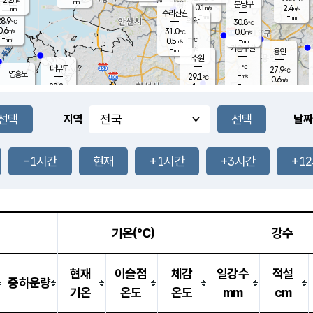
-
-
mm
무의도
mm
mm
분당구
0.1
-
2.4
m/s
m/s
mm
수리산길
-
-
mm
mm
8.9
의왕
30.8
℃
℃
0.6
31.0
m/s
0.0
m/s
℃
-
-
-
mm
0.5
℃
mm
m/s
기흥구갈
-
-
m/s
mm
용인
-
수원
mm
-
℃
대부도
27.9
℃
영흥도
-
29.1
m/s
℃
0.6
m/s
-
mm
1
28.2
m/s
-
℃
mm
30.2
℃
-
오산
2.0
mm
m/s
2.3
m/s
-
mm
-
mm
향남
26.9
℃
지역
날짜
0.1
m/s
-
-
℃
운평
mm
송탄
-
℃
m/s
-
s
mm
27.2
보
℃
30.7
-1시간
현재
+1시간
+3시간
+1
℃
0.3
m/s
산
1.2
m/s
-
24.
mm
-
mm
0.0
℃
-
m
/s
기온(℃)
강수
현재
이슬점
체감
일강수
적설
중하운량
기온
온도
온도
mm
cm