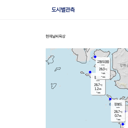
도시별관측
현재날씨
육상
홈
교동도(음)
28.3
℃
-
m/s
-
mm
볼음도
대연평
28.7
℃
1.2
m/s
30.2
℃
-
mm
1.1
m/s
-
mm
장봉도
28.7
℃
0.7
m/s
-
mm