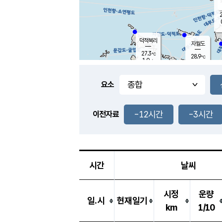
2
덕적북리
자월도
27.3
℃
28.9
℃
1.0
m/s
2.2
m/s
-
mm
-
mm
요소
풍도
27.9
덕적지도
2.0
m/
-
-12시간
-3시간
mm
이전자료
27.3
℃
대
3.3
m/s
-
mm
26.3
0.8
m
-
mm
시간
날씨
시정
운량
일.시
현재일기
km
1/10