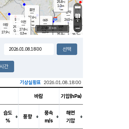
25.8
℃
강림
1.0
m/s
원주
-
흥천
mm
24.2
℃
문막
0.5
m/s
29.4
℃
27.6
-
℃
mm
+
0.9
설봉
m/s
26.5
℃
여주
-
m/s
이천
-
mm
2.6
m/s
-
마장
mm
신림
29.6
부론
-
귀래
−
℃
mm
27.8
20 km
℃
27.8
℃
0.4
m/s
0.3
27.9
m/s
℃
23.9
0.3
m/s
℃
-
25.9
25.2
mm
℃
-
℃
mm
0.2
m/s
-
0.1
mm
m/s
0.0
0.6
m/s
m/s
-
mm
-
백운
mm
-
-
mm
mm
백암
장호원
24.8
℃
0.0
m/s
24.6
℃
27.2
엄정
℃
-
mm
0.1
m/s
0.5
m/s
노은
-
mm
-
26.2
mm
℃
개
2시간
0.9
m/s
25.8
℃
-
mm
2
0.1
℃
m/s
-
m/s
mm
m
기상실황표
2026.01.08.18:00
바람
기압(hPa)
습도
풍속
해면
풍향
%
m/s
기압