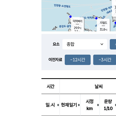
3
덕적북리
자월도
29.9
℃
31.8
℃
2.2
m/s
1.5
m/s
-
mm
-
mm
요소
풍도
29.0
덕적지도
2.4
m/
-
-12시간
-3시간
mm
이전자료
28.4
℃
대
4.1
m/s
-
mm
29.9
2.1
m
-
mm
시간
날씨
시정
운량
일.시
현재일기
km
1/10