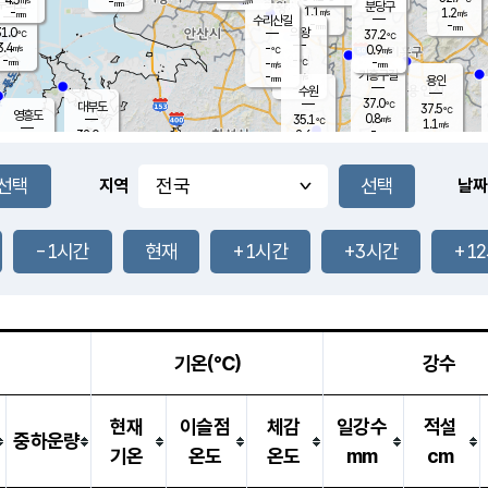
-
-
mm
무의도
mm
mm
분당구
1.1
-
1.2
m/s
m/s
mm
수리산길
-
-
mm
mm
1.0
의왕
37.2
℃
℃
3.4
-
m/s
0.9
m/s
℃
-
-
-
mm
-
℃
mm
m/s
기흥구갈
-
-
m/s
mm
용인
-
수원
mm
37.0
℃
대부도
37.5
℃
영흥도
0.8
35.1
m/s
℃
1.1
m/s
-
mm
2.6
32.0
m/s
-
℃
mm
33.2
℃
-
오산
1.8
mm
m/s
3.3
m/s
-
mm
-
mm
향남
34.6
℃
지역
날짜
3.1
m/s
35.6
-
℃
운평
mm
송탄
1.9
℃
m/s
-
s
mm
33.4
보
℃
36.8
-1시간
현재
+1시간
+3시간
+1
℃
2.5
m/s
산
1.3
m/s
-
32.
mm
-
mm
0.4
℃
-
m
/s
기온(℃)
강수
현재
이슬점
체감
일강수
적설
중하운량
기온
온도
온도
mm
cm