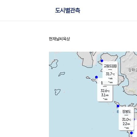
도시별관측
현재날씨
육상
홈
교동도(음)
31.7
℃
-
m/s
-
mm
볼음도
대연평
32.6
℃
3.1
m/s
32.0
℃
-
mm
2.8
m/s
-
mm
장봉도
31.0
℃
2.2
m/s
-
mm