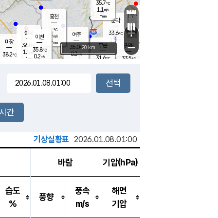
35.7
℃
강림
1.1
m/s
원주
-
흥천
mm
32.3
℃
문막
1.2
m/s
36.5
℃
-
-
℃
mm
+
1.9
설봉
m/s
33.6
℃
여주
-
m/s
이천
-
mm
1.6
m/s
-
마장
mm
신림
36.8
부론
-
귀래
−
℃
mm
35.0
20 km
℃
35.8
℃
1.5
m/s
0.3
38.2
m/s
℃
33.4
0.2
m/s
℃
-
31.6
33.5
mm
℃
-
℃
mm
0.5
m/s
-
1.1
mm
m/s
0.0
0.3
m/s
m/s
-
mm
-
백운
mm
-
-
mm
mm
백암
장호원
34.3
℃
0.7
m/s
33.1
℃
35.5
엄정
℃
-
mm
1.0
m/s
1.4
m/s
노은
-
mm
-
35.5
mm
℃
개
2시간
1.3
m/s
32.3
℃
-
mm
4
1.8
℃
m/s
-
m/s
mm
m
기상실황표
2026.01.08.01:00
바람
기압(hPa)
습도
풍속
해면
풍향
%
m/s
기압