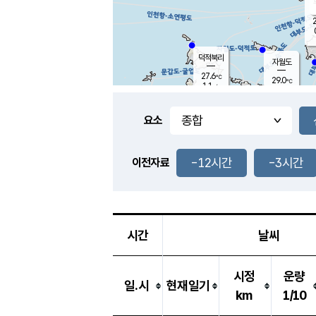
2
덕적북리
자월도
27.6
℃
29.0
℃
1.1
m/s
1.1
m/s
-
mm
-
mm
요소
풍도
28.2
덕적지도
1.1
m/
-
-12시간
-3시간
mm
이전자료
26.9
℃
대
1.6
m/s
-
mm
27.3
0.0
m
-
mm
시간
날씨
시정
운량
일.시
현재일기
km
1/10