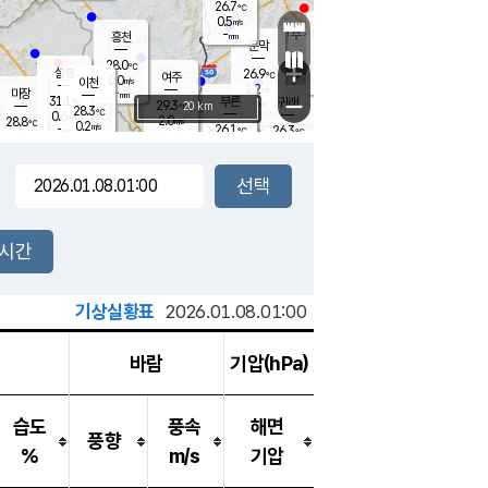
26.7
℃
강림
0.5
m/s
원주
-
흥천
mm
25.5
℃
문막
0.2
m/s
30.4
℃
28.0
-
℃
mm
+
1
설봉
m/s
26.9
℃
여주
0.0
m/s
이천
-
mm
2.2
m/s
-
마장
mm
신림
31.1
부론
-
귀래
−
℃
mm
29.3
20 km
℃
28.3
℃
0.6
m/s
2.0
28.8
m/s
℃
24.8
0.2
m/s
℃
-
26.1
26.3
mm
℃
-
℃
mm
1.3
m/s
-
0.2
mm
m/s
0.0
0.2
m/s
m/s
-
mm
-
백운
mm
-
-
mm
mm
백암
장호원
26.1
℃
1.0
m/s
25.0
℃
28.4
엄정
℃
-
mm
0.0
m/s
0.9
m/s
노은
-
mm
-
27.5
mm
℃
개
2시간
0.2
m/s
26.5
℃
-
mm
3
0.4
℃
m/s
-
m/s
mm
m
기상실황표
2026.01.08.01:00
바람
기압(hPa)
습도
풍속
해면
풍향
%
m/s
기압