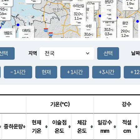
-
-
mm
무의도
mm
mm
분당구
0.2
-
1.9
m/s
m/s
mm
수리산길
-
-
mm
mm
9.5
의왕
-
℃
℃
0.6
32.0
m/s
-
m/s
℃
-
-
-
mm
1.1
℃
mm
m/s
기흥구갈
-
-
m/s
mm
용인
-
수원
mm
30.3
℃
대부도
29.0
℃
영흥도
0.3
30.6
m/s
℃
1.2
m/s
-
mm
0.5
28.9
m/s
-
℃
mm
29.4
℃
-
오산
2.1
mm
m/s
0.6
m/s
-
mm
-
mm
향남
27.3
℃
지역
날짜
0.0
m/s
31.9
-
℃
운평
mm
송탄
0.0
℃
m/s
-
s
mm
28.4
보
℃
31.8
-1시간
현재
+1시간
+3시간
+1
℃
0.5
m/s
산
0.9
m/s
-
25.
mm
-
mm
0.0
℃
-
m
/s
기온(℃)
강수
현재
이슬점
체감
일강수
적설
중하운량
기온
온도
온도
mm
cm