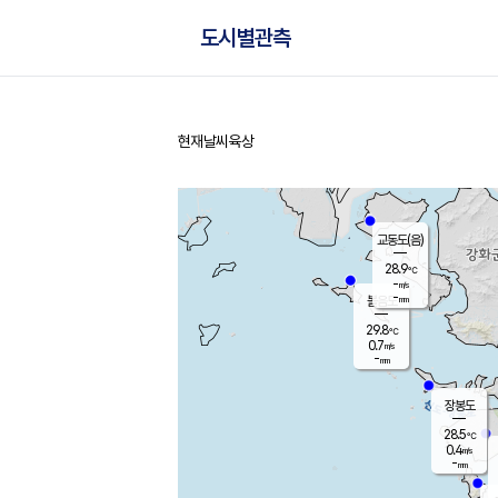
도시별관측
현재날씨
육상
홈
교동도(음)
28.9
℃
-
m/s
-
mm
볼음도
대연평
29.8
℃
0.7
m/s
30.3
℃
-
mm
1.8
m/s
-
mm
장봉도
28.5
℃
0.4
m/s
-
mm