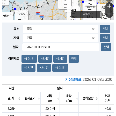
-
-
m/s
℃
-
-
-
mm
-
℃
mm
+
m/s
기흥구갈
-
-
m/s
mm
용인
-
수원
mm
−
38.7
℃
대부도
20 km
38.0
℃
영흥도
1.3
37.5
m/s
℃
1.3
m/s
-
mm
2.4
33.6
m/s
-
℃
mm
34.7
℃
-
오산
2.6
mm
m/s
3.3
m/s
-
mm
요소
-
mm
향남
36.4
℃
1.5
m/s
36.7
-
지역
℃
운평
mm
송탄
2.9
℃
m/s
-
s
mm
34.2
보
℃
날짜
38.0
℃
3.9
m/s
산
1.5
m/s
-
35.
mm
-
mm
-
m
℃
이전자료
-12시간
-3시간
-1시간
현재
-
m
/s
+1시간
+3시간
+12시간
기상실황표
2026.01.08.23:00
시간
날씨
시정
운량
현재
일.시
현재일기
중하운량
km
1/10
기온
도시별 기상실황표로 지점, 날씨, 기온, 강수, 바람, 기압등을 안내한 표입
8.23H
20 이상
-2.0