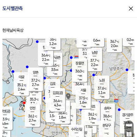
close
도시별관측
장남
판문점
36.7
℃
1.6
m/s
화현
36.4
동두천
℃
남면
-
현재날씨
육상
mm
파주
1.5
홈
m/s
포천
35.9
-
36.2
℃
mm
℃
36.3
℃
36
0.2
0.6
m/s
℃
m/s
-
양주
36.7
m/s
가
℃
-
1.2
-
mm
m/s
mm
-
mm
2.0
m/s
-
탄현
mm
37.6
-
3
℃
mm
남방
3.1
m/s
0
36.4
℃
-
파주금촌
mm
2.1
m/s
37.7
℃
-
장흥면
mm
2.2
m/s
36.5
℃
-
mm
3.5
m/s
36.0
℃
양촌
-
mm
창
-
m/s
은평
대곶
-
mm
37.2
노원
℃
-
김포
36.4
2.7
℃
35.1
m/s
℃
-
m/
-
2.0
37.6
m/s
mm
2.4
℃
m/s
서울
-
경서동
36.8
m
-
1.1
℃
mm
-
김포(공)
m/s
mm
1.7
-
m/s
mm
37.5
℃
35.3
-
℃
mm
36.4
℃
1.6
m/s
3.7
부천
m/s
4.3
구로
m/s
-
서초
mm
-
광명
mm
인천
송파*
-
mm
인천(공)
36.4
℃
38.4
℃
36.1
과천
경기광주
℃
37.4
1.5
36.1
38.6
m/s
℃
℃
℃
1.8
m/s
1.9
m/s
33.9
-
2.4
℃
mm
2.7
m/s
1.7
m/s
-
m/s
mm
-
36.3
35.8
mm
4.6
-
℃
℃
m/s
-
-
mm
무의도
mm
mm
분당구
1.0
-
1.5
m/s
m/s
mm
수리산길
-
-
mm
mm
3.9
의왕
-
℃
℃
1.6
m/s