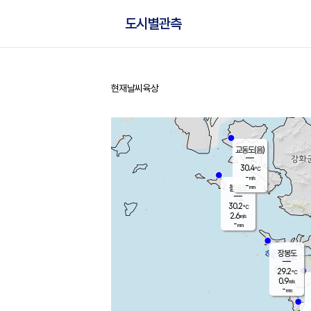
도시별관측
현재날씨
육상
홈
교동도(음)
30.4
℃
-
m/s
-
mm
볼음도
대연평
30.2
℃
2.6
m/s
29.9
℃
-
mm
2.5
m/s
-
mm
장봉도
29.2
℃
0.9
m/s
-
mm