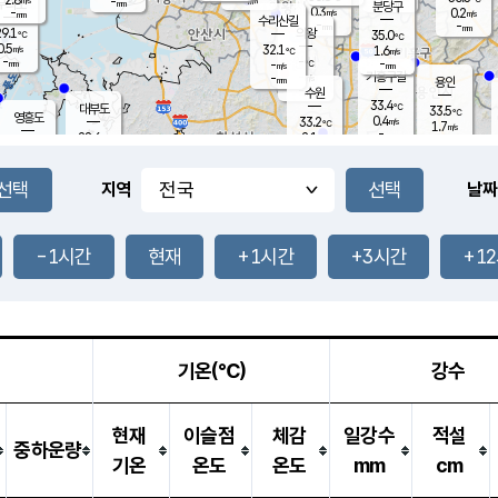
-
-
mm
무의도
mm
mm
분당구
0.3
-
0.2
m/s
m/s
mm
수리산길
-
-
mm
mm
9.1
의왕
35.0
℃
℃
0.5
32.1
m/s
1.6
m/s
℃
-
-
-
mm
-
℃
mm
m/s
기흥구갈
-
-
m/s
mm
용인
-
수원
mm
33.4
℃
대부도
33.5
℃
영흥도
0.4
33.2
m/s
℃
1.7
m/s
-
mm
2.1
28.6
m/s
-
℃
mm
29.5
℃
-
오산
2.0
mm
m/s
3.6
m/s
-
mm
-
mm
향남
30.5
℃
지역
날짜
0.6
m/s
33.5
-
℃
운평
mm
송탄
0.8
℃
m/s
-
s
mm
29.0
보
℃
34.1
-1시간
현재
+1시간
+3시간
+1
℃
2.7
m/s
산
1.0
m/s
-
29.
mm
-
mm
0.8
℃
-
m
/s
기온(℃)
강수
현재
이슬점
체감
일강수
적설
중하운량
기온
온도
온도
mm
cm