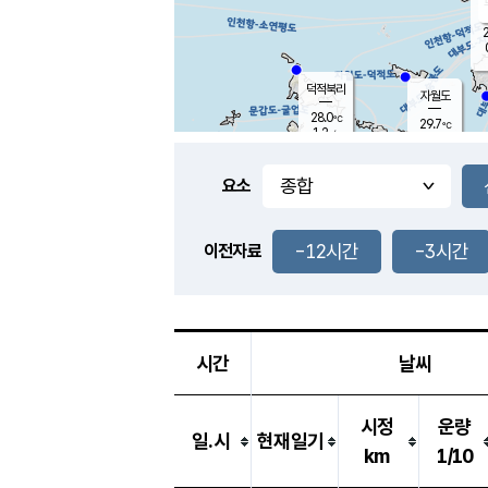
2
덕적북리
자월도
28.0
℃
29.7
℃
1.2
m/s
0.7
m/s
-
mm
-
mm
요소
풍도
28.2
덕적지도
2.2
m/
-
-12시간
-3시간
mm
이전자료
27.4
℃
대
4.0
m/s
-
mm
27.2
0.3
m
-
mm
시간
날씨
시정
운량
일.시
현재일기
km
1/10