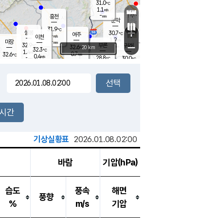
31.0
℃
강림
1.1
m/s
원주
-
흥천
mm
29.3
℃
문막
0.9
m/s
33.8
℃
31.9
-
℃
mm
+
2.5
설봉
m/s
30.7
℃
여주
-
m/s
이천
-
mm
1.9
m/s
-
마장
mm
신림
32.9
부론
-
귀래
−
℃
mm
32.6
20 km
℃
32.3
℃
1.4
m/s
0.7
32.6
m/s
℃
27.9
0.4
m/s
℃
-
28.8
30.0
mm
℃
-
℃
mm
1.0
m/s
-
0.2
mm
m/s
0.1
0.7
m/s
m/s
-
mm
-
백운
mm
-
-
mm
mm
백암
장호원
29.5
℃
0.4
m/s
29.0
℃
33.8
엄정
℃
-
mm
0.2
m/s
0.9
m/s
노은
-
mm
-
31.6
mm
℃
개
2시간
0.0
m/s
29.0
℃
-
mm
1
1.6
℃
m/s
-
m/s
mm
m
기상실황표
2026.01.08.02:00
바람
기압(hPa)
습도
풍속
해면
풍향
%
m/s
기압