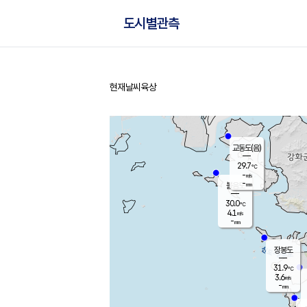
도시별관측
현재날씨
육상
홈
교동도(음)
29.7
℃
-
m/s
-
mm
볼음도
대연평
30.0
℃
4.1
m/s
31.2
℃
-
mm
1.7
m/s
-
mm
장봉도
31.9
℃
3.6
m/s
-
mm