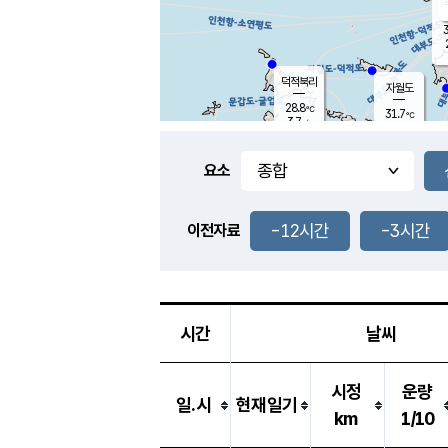
3
덕적북리
자월도
28.8
℃
31.7
℃
3.7
m/s
0.6
m/s
-
mm
-
mm
요소
풍도
28.4
덕적지도
2.9
m/
-
-12시간
-3시간
mm
이전자료
29.6
℃
대
1.5
m/s
-
mm
30.2
8.1
m
-
mm
시간
날씨
시정
운량
일.시
현재일기
km
1/10