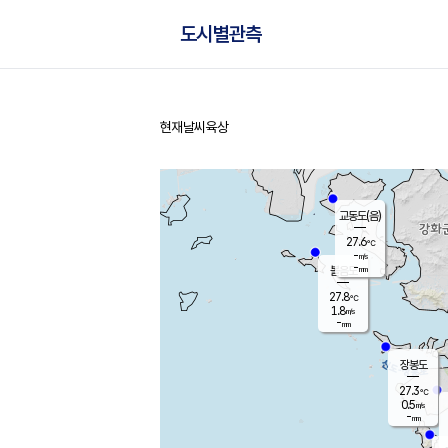
도시별관측
현재날씨
육상
홈
교동도(음)
27.6
℃
-
m/s
-
mm
볼음도
대연평
27.8
℃
1.8
m/s
28.6
℃
-
mm
1.6
m/s
-
mm
장봉도
27.3
℃
0.5
m/s
-
mm