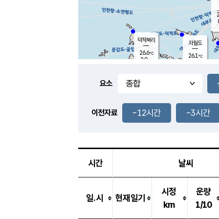
2
덕적북리
자월도
26.6
℃
26.1
℃
2.0
m/s
0.1
m/s
-
mm
-
mm
요소
풍도
27.0
덕적지도
0.8
m/
-
-12시간
-3시간
mm
이전자료
25.9
℃
대
1.5
m/s
-
mm
25.7
0.4
m
-
mm
시간
날씨
시정
운량
일.시
현재일기
km
1/10