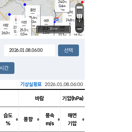
24.0
℃
강림
0.4
m/s
원주
-
흥천
mm
22.1
℃
문막
0.2
m/s
26.4
℃
25.4
-
℃
mm
+
0.4
설봉
m/s
24.8
℃
여주
0.0
m/s
이천
-
mm
1.6
m/s
-
마장
mm
신림
27.2
부론
-
귀래
−
℃
mm
25.3
20 km
℃
25.3
℃
0.0
m/s
1.0
26.0
m/s
℃
22.0
0.3
m/s
℃
-
23.3
23.3
mm
℃
-
℃
mm
0.0
m/s
-
0.2
mm
m/s
0.0
0.2
m/s
m/s
-
mm
-
백운
mm
-
-
mm
mm
백암
장호원
22.4
℃
0.2
m/s
22.6
℃
25.2
엄정
℃
-
mm
0.0
m/s
1.0
m/s
노은
-
mm
-
23.7
mm
℃
개
2시간
0.0
m/s
23.3
℃
-
mm
1
0.0
℃
m/s
-
m/s
mm
m
기상실황표
2026.01.08.06:00
바람
기압(hPa)
습도
풍속
해면
풍향
%
m/s
기압