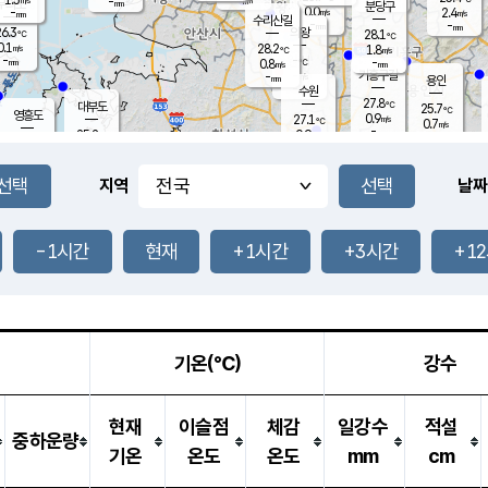
-
-
mm
무의도
mm
mm
분당구
0.0
-
2.4
m/s
m/s
mm
수리산길
-
-
mm
mm
6.3
의왕
28.1
℃
℃
0.1
28.2
m/s
1.8
m/s
℃
-
-
-
mm
0.8
℃
mm
m/s
기흥구갈
-
-
m/s
mm
용인
-
수원
mm
27.8
℃
대부도
25.7
℃
영흥도
0.9
27.1
m/s
℃
0.7
m/s
-
mm
0.9
25.2
m/s
-
℃
mm
27.4
℃
-
오산
0.0
mm
m/s
2.0
m/s
-
mm
-
mm
향남
24.6
℃
지역
날짜
0.0
m/s
-
-
℃
운평
mm
송탄
-
℃
m/s
-
s
mm
26.5
보
℃
28.1
-1시간
현재
+1시간
+3시간
+1
℃
1.6
m/s
산
0.6
m/s
-
22.
mm
-
mm
0.0
℃
-
m
/s
기온(℃)
강수
현재
이슬점
체감
일강수
적설
중하운량
기온
온도
온도
mm
cm