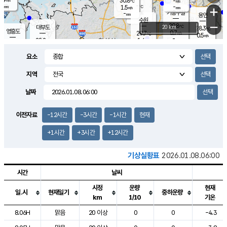
30.8
-
m/s
℃
-
-
-
mm
1.5
℃
mm
+
m/s
기흥구갈
-
-
m/s
mm
용인
-
수원
mm
−
29.8
℃
대부도
20 km
28.3
℃
영흥도
0.7
29.7
m/s
℃
0.5
m/s
-
mm
1.4
28.2
m/s
-
℃
mm
30.0
℃
-
오산
1.8
mm
m/s
1.5
m/s
-
mm
요소
-
mm
향남
26.8
℃
0.0
m/s
-
-
지역
℃
운평
mm
송탄
-
℃
m/s
-
s
mm
27.6
보
℃
날짜
30.7
℃
0.0
m/s
산
0.3
m/s
-
24.
mm
-
mm
0.0
℃
이전자료
-12시간
-3시간
-1시간
현재
-
m
/s
+1시간
+3시간
+12시간
기상실황표
2026.01.08.06:00
시간
날씨
시정
운량
현재
일.시
현재일기
중하운량
km
1/10
기온
도시별 기상실황표로 지점, 날씨, 기온, 강수, 바람, 기압등을 안내한 표입
8.06H
맑음
20 이상
0
0
-4.3