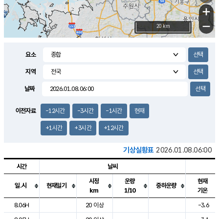
+
−
20 km
요소
지역
날짜
이전자료
-12시간
-3시간
-1시간
현재
+1시간
+3시간
+12시간
기상실황표
2026.01.08.06:00
시간
날씨
시정
운량
현재
일.시
현재일기
중하운량
km
1/10
기온
도시별 기상실황표로 지점, 날씨, 기온, 강수, 바람, 기압등을 안내한 표입
8.06H
20 이상
-3.6