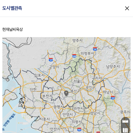
close
도시별관측
현재날씨
육상
홈