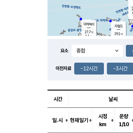
2
덕적북리
자월도
27.7
℃
29.1
℃
1.1
m/s
1.5
m/s
-
mm
-
mm
요소
풍도
28.2
덕적지도
1.0
m/
-
-12시간
-3시간
mm
이전자료
26.8
℃
대
2.5
m/s
-
mm
27.0
0.0
m
-
mm
시간
날씨
시정
운량
일.시
현재일기
km
1/10