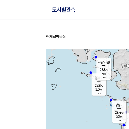
도시별관측
현재날씨
육상
홈
교동도(음)
28.8
℃
-
m/s
-
mm
볼음도
대연평
29.8
℃
1.0
m/s
30.4
℃
-
mm
1.2
m/s
-
mm
장봉도
28.4
℃
0.0
m/s
-
mm