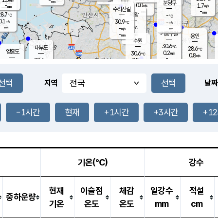
-
-
mm
무의도
mm
mm
분당구
0.0
-
1.7
m/s
m/s
mm
수리산길
-
-
mm
mm
8.7
의왕
-
℃
℃
0.1
30.9
m/s
-
m/s
℃
-
-
-
mm
-
℃
mm
m/s
기흥구갈
-
-
m/s
mm
용인
-
수원
mm
30.6
℃
대부도
28.6
℃
영흥도
0.2
30.6
m/s
℃
0.8
m/s
-
mm
0.5
28.6
m/s
-
℃
mm
29.2
℃
-
오산
1.6
mm
m/s
1.3
m/s
-
mm
-
mm
향남
27.3
℃
지역
날짜
0.1
m/s
31.8
-
℃
운평
mm
송탄
0.0
℃
m/s
-
s
mm
27.7
보
℃
31.5
-1시간
현재
+1시간
+3시간
+1
℃
0.0
m/s
산
0.0
m/s
-
24.
mm
-
mm
0.0
℃
-
m
/s
기온(℃)
강수
현재
이슬점
체감
일강수
적설
중하운량
기온
온도
온도
mm
cm