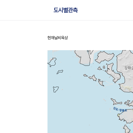
도시별관측
현재날씨
육상
홈