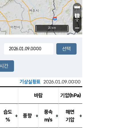
+
−
20 km
2시간
기상실황표
2026.01.09.00:00
바람
기압(hPa)
습도
풍속
해면
풍향
%
m/s
기압