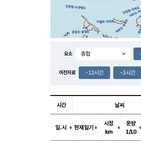
요소
-12시간
-3시간
이전자료
시간
날씨
시정
운량
일.시
현재일기
km
1/10