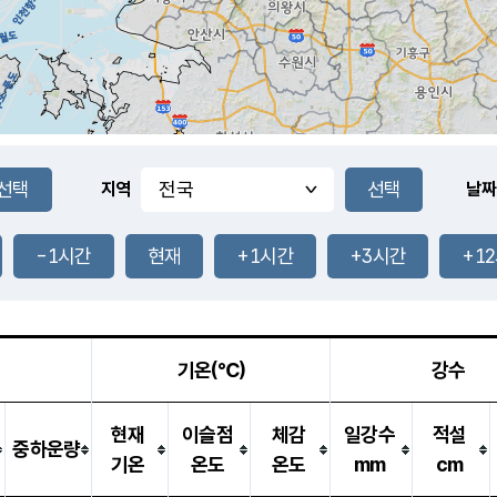
지역
날짜
-1시간
현재
+1시간
+3시간
+1
기온(℃)
강수
현재
이슬점
체감
일강수
적설
중하운량
기온
온도
온도
mm
cm