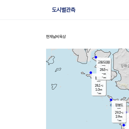
도시별관측
현재날씨
육상
홈
교동도(음)
28.5
℃
-
m/s
-
mm
볼음도
대연평
28.1
℃
1.0
m/s
29.7
℃
-
mm
1.4
m/s
-
mm
장봉도
29.3
℃
2.9
m/s
-
mm