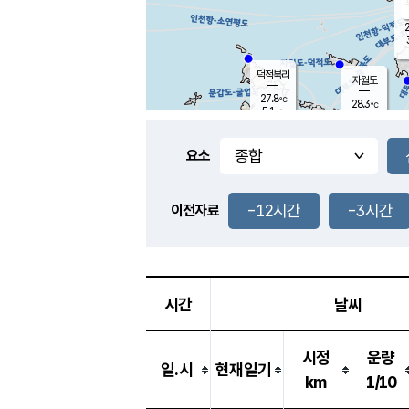
2
덕적북리
자월도
27.8
℃
28.3
℃
5.1
m/s
0.8
m/s
-
mm
-
mm
요소
풍도
29.0
덕적지도
4.0
m/
-
-12시간
-3시간
mm
이전자료
28.9
℃
대
2.8
m/s
-
mm
29.7
6.9
m
-
mm
시간
날씨
시정
운량
일.시
현재일기
km
1/10