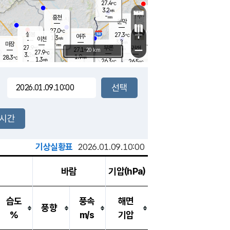
27.4
℃
강림
3.2
m/s
원주
-
흥천
mm
24.3
℃
문막
1.0
m/s
28
℃
27.0
-
℃
mm
+
3
설봉
m/s
27.3
℃
여주
1.3
m/s
이천
-
mm
3.8
m/s
-
마장
mm
신림
27.9
부론
-
귀래
−
℃
mm
27.1
20 km
℃
27.9
℃
3.2
m/s
1.9
28.3
m/s
℃
25.4
1.3
m/s
℃
-
26.3
26.5
mm
℃
-
℃
mm
2.7
m/s
-
1.4
mm
m/s
3.1
0.5
m/s
m/s
-
mm
-
백운
mm
-
-
mm
mm
백암
장호원
26.4
℃
2.4
m/s
27.0
℃
27.9
엄정
℃
-
mm
1.2
m/s
2.3
m/s
노은
-
mm
-
27.6
mm
℃
개
2시간
3.9
m/s
27.0
℃
-
mm
3.7
℃
m/s
-
/s
mm
m
기상실황표
2026.01.09.10:00
바람
기압(hPa)
습도
풍속
해면
풍향
%
m/s
기압