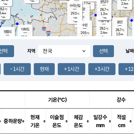
-
-
mm
무의도
mm
mm
분당구
2.2
-
2.4
m/s
m/s
mm
수리산길
-
-
mm
mm
8.1
의왕
28.7
℃
℃
3.4
29.3
m/s
1.3
m/s
℃
-
-
-
mm
-
℃
mm
m/s
기흥구갈
-
-
m/s
mm
용인
-
수원
mm
28.1
℃
대부도
28.7
℃
영흥도
2.4
29.5
m/s
℃
1.5
m/s
-
mm
4.6
28.9
m/s
-
℃
mm
30.2
℃
-
오산
4.1
mm
m/s
7.0
m/s
-
mm
-
mm
향남
28.1
℃
지역
날짜
2.2
m/s
29.7
-
℃
운평
mm
송탄
1.5
℃
m/s
-
s
mm
28.5
보
℃
29.3
-1시간
현재
+1시간
+3시간
+1
℃
3.8
m/s
산
1.3
m/s
-
-
mm
-
mm
-
m
℃
-
m
/s
기온(℃)
강수
현재
이슬점
체감
일강수
적설
중하운량
기온
온도
온도
mm
cm