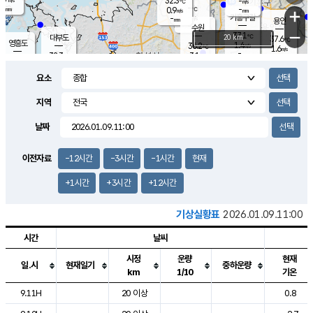
32.3
-
m/s
℃
-
-
-
mm
0.9
℃
mm
+
m/s
기흥구갈
-
-
m/s
mm
용인
-
수원
mm
−
37.1
℃
대부도
20 km
37.6
℃
영흥도
1.4
36.2
m/s
℃
1.6
m/s
-
mm
3.1
32.3
m/s
-
℃
mm
33.5
℃
-
오산
1.4
mm
m/s
2.9
m/s
-
mm
요소
-
mm
향남
34.8
℃
1.5
m/s
36.5
-
지역
℃
운평
mm
송탄
1.2
℃
m/s
-
s
mm
33.5
보
℃
날짜
37.1
℃
2.6
m/s
산
1.1
m/s
-
33.
mm
-
mm
0.3
℃
이전자료
-12시간
-3시간
-1시간
현재
-
m
/s
+1시간
+3시간
+12시간
기상실황표
2026.01.09.11:00
시간
날씨
시정
운량
현재
일.시
현재일기
중하운량
km
1/10
기온
도시별 기상실황표로 지점, 날씨, 기온, 강수, 바람, 기압등을 안내한 표입
9.11H
20 이상
0.8