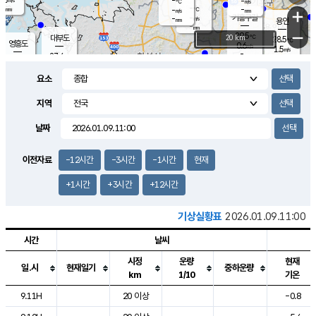
-
-
m/s
℃
-
-
-
mm
-
℃
mm
+
m/s
기흥구갈
-
-
m/s
mm
용인
-
mm
−
29.5
℃
대부도
20 km
28.5
℃
영흥도
0.6
m/s
1.5
m/s
-
mm
27.4
-
℃
mm
29.0
℃
오산
1.3
m/s
2.1
m/s
-
mm
요소
-
mm
향남
26.9
℃
0.0
m/s
30.6
-
지역
℃
운평
mm
송탄
0.0
℃
m/s
-
s
mm
26.9
보
℃
날짜
30.3
℃
1.9
m/s
산
1.5
m/s
-
24.
mm
-
mm
0.0
℃
이전자료
-12시간
-3시간
-1시간
현재
-
m
/s
+1시간
+3시간
+12시간
기상실황표
2026.01.09.11:00
시간
날씨
시정
운량
현재
일.시
현재일기
중하운량
km
1/10
기온
도시별 기상실황표로 지점, 날씨, 기온, 강수, 바람, 기압등을 안내한 표입
9.11H
20 이상
-0.8