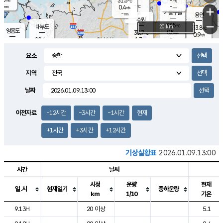
31.5
-
m/s
℃
-
-
-
mm
0.4
℃
mm
+
m/s
기흥구갈
-
-
m/s
mm
용인
-
수원
mm
−
33.5
℃
대부도
20 km
33.8
℃
영흥도
0.5
33.7
m/s
℃
0.9
m/s
-
mm
1.3
29.4
m/s
-
℃
mm
31.2
℃
-
오산
1.5
mm
m/s
2.9
m/s
-
mm
요소
-
mm
향남
31.3
℃
0.7
m/s
-
-
지역
℃
운평
mm
송탄
-
℃
m/s
-
s
mm
31.8
보
℃
날짜
34.9
℃
1.5
m/s
산
1.3
m/s
-
-
mm
-
mm
-
m
℃
이전자료
-12시간
-3시간
-1시간
현재
-
m
/s
+1시간
+3시간
+12시간
기상실황표
2026.01.09.13:00
시간
날씨
시정
운량
현재
일.시
현재일기
중하운량
km
1/10
기온
도시별 기상실황표로 지점, 날씨, 기온, 강수, 바람, 기압등을 안내한 표입
9.13H
20 이상
5.1