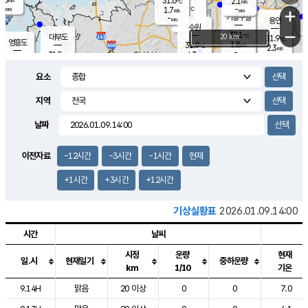
31.6
2.1
m/s
℃
-
-
-
mm
1.7
℃
mm
+
m/s
기흥구갈
-
-
m/s
mm
용인
-
수원
mm
−
32.1
℃
대부도
20 km
31.9
℃
영흥도
1.8
31.9
m/s
℃
2.3
m/s
-
mm
4.3
31.5
m/s
-
℃
mm
31.6
℃
-
오산
3.9
mm
m/s
5.6
m/s
-
mm
요소
-
mm
향남
31.4
℃
2.7
m/s
32.5
-
지역
℃
운평
mm
송탄
2.0
℃
m/s
-
s
mm
31.1
보
℃
날짜
31.9
℃
3.6
m/s
산
2.2
m/s
-
29.
mm
-
mm
1.2
℃
이전자료
-12시간
-3시간
-1시간
현재
-
m
/s
+1시간
+3시간
+12시간
기상실황표
2026.01.09.14:00
시간
날씨
시정
운량
현재
일.시
현재일기
중하운량
km
1/10
기온
도시별 기상실황표로 지점, 날씨, 기온, 강수, 바람, 기압등을 안내한 표입
9.14H
맑음
20 이상
0
0
7.0