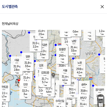
close
도시별관측
장남
판문점
30.5
℃
3.9
m/s
화현
30.6
동두천
℃
남면
-
현재날씨
육상
mm
파주
3.4
홈
m/s
포천
30.7
-
30.4
℃
mm
℃
30.9
℃
31.6
1.2
0.6
m/s
℃
m/s
-
양주
-
m/s
가
℃
-
2.5
-
mm
m/s
mm
-
mm
-
m/s
-
탄현
mm
32.7
-
2
℃
mm
남방
2.9
m/s
1
31.5
℃
-
파주금촌
mm
2.2
m/s
31.4
℃
-
장흥면
mm
3.5
m/s
31.0
℃
-
mm
3.4
m/s
29.5
℃
양촌
-
mm
창
-
m/s
은평
대곶
-
mm
31.8
노원
℃
-
김포
30.8
3.5
℃
31.9
m/s
℃
-
m/
-
1.7
29.8
m/s
mm
2.8
℃
m/s
서울
-
경서동
32.2
m
-
4.1
℃
mm
-
김포(공)
m/s
mm
1.4
-
m/s
mm
31.4
℃
31.6
-
℃
mm
31.7
℃
4.1
m/s
2.6
부천
m/s
5.7
구로
m/s
-
서초
mm
-
광명
mm
인천
송파*
-
mm
인천(공)
31.7
℃
32.2
℃
30.1
과천
경기광주
℃
32.1
2.0
32.3
30.8
m/s
℃
℃
℃
4.6
m/s
2.4
m/s
32.1
-
2.4
℃
mm
3
m/s
3.4
m/s
-
m/s
mm
-
30.7
29.5
mm
4.7
-
℃
℃
m/s
-
-
mm
무의도
mm
mm
분당구
2.0
-
3.1
m/s
m/s
mm
수리산길
-
-
mm
mm
0.5
의왕
31.4
℃
℃
2.8
m/s