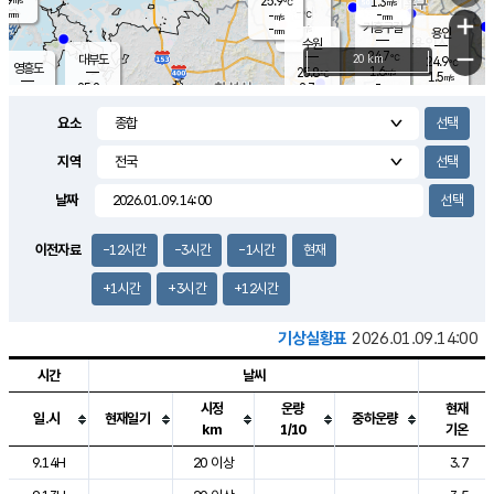
25.9
1.3
m/s
℃
-
-
-
mm
-
℃
mm
+
m/s
기흥구갈
-
-
m/s
mm
용인
-
수원
mm
−
24.7
℃
대부도
20 km
24.9
℃
영흥도
1.6
25.8
m/s
℃
1.5
m/s
-
mm
2.7
25.2
m/s
-
℃
mm
26.9
℃
-
오산
3.5
mm
m/s
6.2
m/s
-
mm
요소
-
mm
향남
25.1
℃
2.7
m/s
-
-
지역
℃
운평
mm
송탄
-
℃
m/s
-
s
mm
24.6
보
℃
날짜
25.3
℃
2.2
m/s
산
0.3
m/s
-
21.
mm
-
mm
0.9
℃
이전자료
-12시간
-3시간
-1시간
현재
-
m
/s
+1시간
+3시간
+12시간
기상실황표
2026.01.09.14:00
시간
날씨
시정
운량
현재
일.시
현재일기
중하운량
km
1/10
기온
도시별 기상실황표로 지점, 날씨, 기온, 강수, 바람, 기압등을 안내한 표입
9.14H
20 이상
3.7