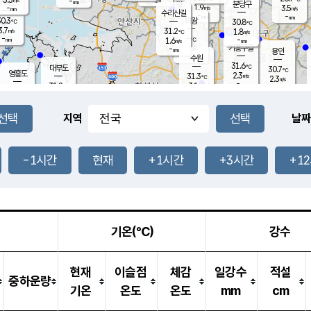
-
-
mm
무의도
mm
mm
분당구
1.9
-
3.5
m/s
m/s
mm
수리산길
-
-
mm
mm
0.3
의왕
30.8
℃
℃
3.7
31.2
m/s
1.8
m/s
℃
-
-
-
mm
1.6
℃
mm
m/s
기흥구갈
-
-
m/s
mm
용인
-
수원
mm
31.6
℃
대부도
30.7
℃
영흥도
2.3
31.3
m/s
℃
2.3
m/s
-
mm
3.1
31.8
m/s
-
℃
mm
31.9
℃
-
오산
4.4
mm
m/s
6.0
m/s
-
mm
-
mm
향남
30.4
℃
지역
날짜
3.0
m/s
31.6
-
℃
운평
mm
송탄
2.5
℃
m/s
-
s
mm
31.0
보
℃
31.7
-1시간
현재
+1시간
+3시간
+1
℃
3.8
m/s
산
1.7
m/s
-
29.
mm
-
mm
1.3
℃
-
m
/s
기온(℃)
강수
현재
이슬점
체감
일강수
적설
중하운량
기온
온도
온도
mm
cm