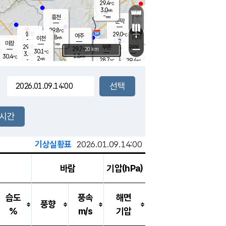
29.4
℃
강림
3.0
m/s
원주
-
흥천
mm
26.7
℃
문막
2.2
m/s
30.2
℃
29.8
-
℃
mm
+
3
설봉
m/s
29.0
℃
여주
2.8
m/s
이천
-
mm
5.0
m/s
-
마장
mm
신림
29.9
부론
-
귀래
−
℃
mm
29.7
20 km
℃
30.1
℃
3.8
m/s
1.8
30.4
m/s
℃
27.6
2
m/s
℃
-
28.7
29.4
mm
℃
-
℃
mm
2.4
m/s
-
2.7
mm
m/s
3.1
0.5
m/s
m/s
-
mm
-
백운
mm
-
-
mm
mm
백암
장호원
28.9
℃
2.9
m/s
29.9
℃
30.0
엄정
℃
-
mm
1.1
m/s
3.5
m/s
노은
-
mm
-
29.2
mm
℃
개
2시간
4.7
m/s
29.6
℃
-
mm
7
4.1
℃
m/s
-
m/s
mm
m
기상실황표
2026.01.09.14:00
바람
기압(hPa)
습도
풍속
해면
풍향
%
m/s
기압