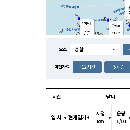
3
덕적북리
자월도
29.4
℃
31.7
℃
3.9
m/s
1.1
m/s
-
mm
-
mm
요소
풍도
30.1
덕적지도
3.7
m/
-
-12시간
-3시간
mm
이전자료
29.4
℃
대
3.2
m/s
-
mm
30.9
6.4
m
-
mm
시간
날씨
시정
운량
일.시
현재일기
km
1/10