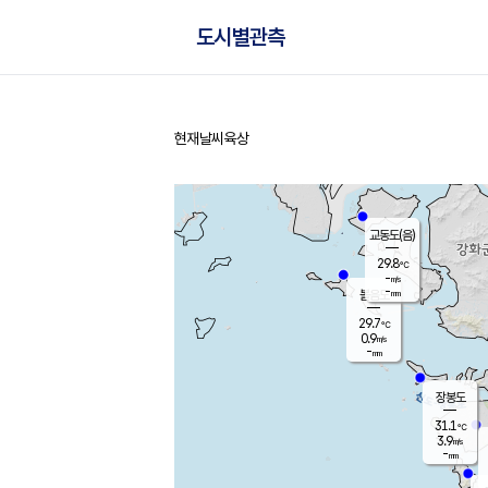
도시별관측
현재날씨
육상
홈
교동도(음)
29.8
℃
-
m/s
-
mm
볼음도
대연평
29.7
℃
0.9
m/s
30.7
℃
-
mm
1.5
m/s
-
mm
장봉도
31.1
℃
3.9
m/s
-
mm