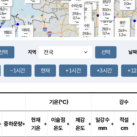
-
-
mm
무의도
mm
mm
분당구
0.7
-
2.0
m/s
m/s
mm
수리산길
-
-
mm
mm
8.2
의왕
30.0
℃
℃
1.8
29.8
m/s
1.5
m/s
℃
-
-
-
mm
0.7
℃
mm
m/s
기흥구갈
-
-
m/s
mm
용인
-
수원
mm
28.5
℃
대부도
26.9
℃
영흥도
0.7
29.8
m/s
℃
1.2
m/s
-
mm
1.9
27.1
m/s
-
℃
mm
29.1
℃
-
오산
0.2
mm
m/s
2.3
m/s
-
mm
-
mm
향남
26.8
℃
지역
날짜
0.2
m/s
30.3
-
℃
운평
mm
송탄
-
℃
m/s
-
s
mm
27.5
보
℃
30.2
-1시간
현재
+1시간
+3시간
+1
℃
1.7
m/s
산
0.3
m/s
-
24.
mm
-
mm
0.5
℃
-
m
/s
기온(℃)
강수
현재
이슬점
체감
일강수
적설
중하운량
기온
온도
온도
mm
cm