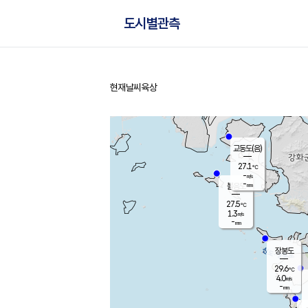
도시별관측
현재날씨
육상
홈
교동도(음)
27.1
℃
-
m/s
-
mm
볼음도
대연평
27.5
℃
1.3
m/s
29.3
℃
-
mm
1.1
m/s
-
mm
장봉도
29.6
℃
4.0
m/s
-
mm