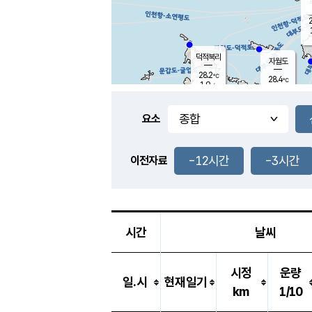
2
덕적북리
자월도
28.2
℃
28.4
℃
1.9
m/s
3.5
m/s
-
mm
-
mm
요소
풍도
28.4
덕적지도
0.9
m/
-
-12시간
-3시간
mm
이전자료
29.7
℃
대
2.0
m/s
-
mm
26.3
0.0
m
-
mm
시간
날씨
시정
운량
일.시
현재일기
km
1/10