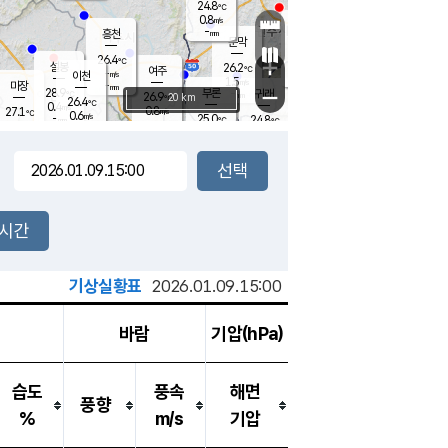
24.8
℃
강림
0.8
m/s
원주
-
흥천
mm
22.8
℃
문막
0.4
m/s
28.1
℃
26.4
-
℃
mm
+
0.9
설봉
m/s
26.2
℃
여주
-
m/s
이천
-
mm
1.5
m/s
-
마장
mm
신림
28.9
부론
-
귀래
−
℃
mm
26.9
20 km
℃
26.4
℃
0.4
m/s
0.8
27.1
m/s
℃
23.1
0.6
m/s
℃
-
25.0
24.8
mm
℃
-
℃
mm
0.1
m/s
-
0.3
mm
m/s
0.0
0.1
m/s
m/s
-
mm
-
백운
mm
-
-
mm
mm
백암
장호원
24.0
℃
0.7
m/s
24.6
℃
26.5
엄정
℃
-
mm
0.0
m/s
0.7
m/s
노은
-
mm
-
25.4
mm
℃
개
2시간
0.7
m/s
25.0
℃
-
mm
5
0.0
℃
m/s
-
m/s
mm
m
기상실황표
2026.01.09.15:00
바람
기압(hPa)
습도
풍속
해면
풍향
%
m/s
기압