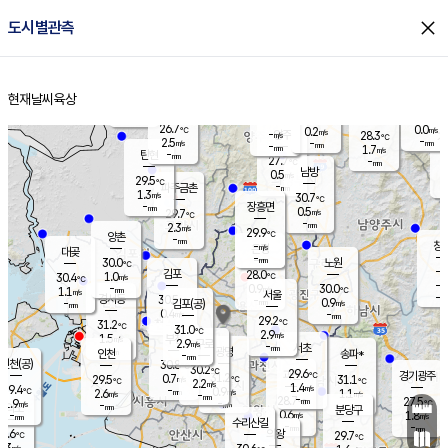
close
도시별관측
장남
판문점
27.8
℃
0.4
m/s
화현
28.0
동두천
℃
남면
-
현재날씨
육상
mm
파주
2.1
홈
m/s
포천
24.5
-
27.2
℃
mm
℃
30.4
℃
26.7
0.0
0.2
m/s
℃
m/s
-
양주
28.3
m/s
가
℃
-
2.5
-
mm
m/s
mm
-
mm
1.7
m/s
-
탄현
mm
27.7
-
2
℃
mm
남방
0.5
m/s
0
29.5
℃
-
파주금촌
mm
1.3
m/s
30.7
℃
-
장흥면
mm
0.5
m/s
29.7
℃
-
mm
2.3
m/s
29.9
℃
양촌
-
mm
창
-
m/s
은평
대곶
-
mm
30.0
노원
℃
-
김포
28.0
1.0
℃
30.4
m/s
℃
-
m/
-
0.9
30.0
m/s
mm
1.1
℃
m/s
서울
-
경서동
30.5
m
-
0.9
℃
mm
-
김포(공)
m/s
mm
0.4
-
m/s
mm
29.2
℃
31.2
-
℃
mm
31.0
℃
2.9
m/s
1.5
부천
m/s
2.9
구로
m/s
-
서초
mm
-
광명
mm
인천
송파*
-
mm
인천(공)
30.8
℃
30.2
℃
29.6
과천
경기광주
℃
31.2
0.7
29.5
31.1
m/s
℃
℃
℃
2.2
m/s
1.4
m/s
29.4
-
0.9
℃
mm
2.6
m/s
1.1
m/s
-
m/s
mm
-
28.7
27.5
mm
1.9
-
℃
℃
m/s
-
-
mm
무의도
mm
mm
분당구
0.6
-
1.8
m/s
m/s
mm
수리산길
-
-
mm
mm
8.6
의왕
29.7
℃
℃
1.3
m/s