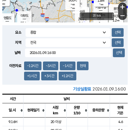
30.6
1.6
m/s
℃
-
-
-
mm
-
℃
mm
+
m/s
기흥구갈
-
-
m/s
mm
용인
-
수원
mm
−
29.5
℃
대부도
20 km
29.3
℃
영흥도
0.5
29.4
m/s
℃
1.2
m/s
-
mm
2.4
28.4
m/s
-
℃
mm
28.1
℃
-
오산
1.4
mm
m/s
1.7
m/s
-
mm
요소
-
mm
향남
29.3
℃
1.2
m/s
29.5
-
지역
℃
운평
mm
송탄
0.5
℃
m/s
-
s
mm
28.8
보
℃
날짜
29.3
℃
2.0
m/s
산
1.4
m/s
-
25.
mm
-
mm
0.4
℃
이전자료
-12시간
-3시간
-1시간
현재
-
m
/s
+1시간
+3시간
+12시간
기상실황표
2026.01.09.16:00
시간
날씨
시정
운량
현재
일.시
현재일기
중하운량
km
1/10
기온
도시별 기상실황표로 지점, 날씨, 기온, 강수, 바람, 기압등을 안내한 표입
9.16H
20 이상
4.6