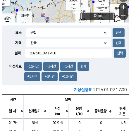
30.8
0.5
m/s
℃
-
-
-
mm
-
℃
mm
+
m/s
기흥구갈
-
-
m/s
mm
용인
-
수원
mm
−
28.6
℃
대부도
20 km
29.5
℃
영흥도
2.7
29.8
m/s
℃
1.5
m/s
-
mm
2.8
29.6
m/s
-
℃
mm
30.0
℃
-
오산
3.3
mm
m/s
3.8
m/s
-
mm
요소
-
mm
향남
29.5
℃
1.9
m/s
30.2
-
지역
℃
운평
mm
송탄
-
℃
m/s
-
s
mm
29.3
보
℃
날짜
29.4
℃
2.7
m/s
산
0.8
m/s
-
26.
mm
-
mm
1.2
℃
이전자료
-12시간
-3시간
-1시간
현재
-
m
/s
+1시간
+3시간
+12시간
기상실황표
2026.01.09.17:00
시간
날씨
시정
운량
현재
일.시
현재일기
중하운량
km
1/10
기온
도시별 기상실황표로 지점, 날씨, 기온, 강수, 바람, 기압등을 안내한 표입
9.17H
맑음
20 이상
0
0
4.5