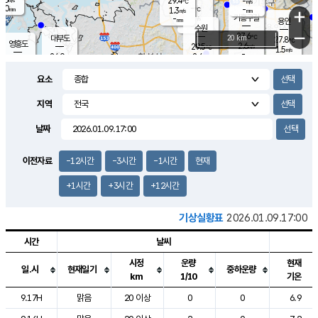
29.4
-
m/s
℃
2.0
-
-
mm
1.3
℃
mm
+
m/s
기흥구갈
-
-
m/s
mm
용인
-
수원
mm
−
27.6
℃
대부도
20 km
27.8
℃
영흥도
2.6
29.5
m/s
℃
1.5
m/s
-
mm
2.4
24.0
m/s
-
℃
mm
27.6
℃
-
오산
0.1
mm
m/s
1.9
m/s
14.5
mm
요소
11.5
mm
향남
26.4
℃
0.7
m/s
-
-
지역
℃
운평
mm
송탄
-
℃
m/s
-
s
mm
25.0
보
℃
날짜
27.2
m
℃
1.3
m/s
산
0.9
m/s
27.0
23.
mm
-
mm
0.4
℃
이전자료
-12시간
-3시간
-1시간
현재
1.0
/s
+1시간
+3시간
+12시간
기상실황표
2026.01.09.17:00
시간
날씨
시정
운량
현재
일.시
현재일기
중하운량
km
1/10
기온
도시별 기상실황표로 지점, 날씨, 기온, 강수, 바람, 기압등을 안내한 표입
9.17H
맑음
20 이상
0
0
6.9