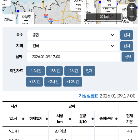
30.9
-
m/s
℃
-
-
-
mm
-
℃
mm
+
m/s
기흥구갈
-
-
m/s
mm
용인
-
수원
mm
−
29.8
℃
대부도
20 km
28.6
℃
영흥도
0.4
29.7
m/s
℃
0.5
m/s
-
mm
1.4
28.3
m/s
-
℃
mm
29.5
℃
-
오산
1.4
mm
m/s
1.0
m/s
-
mm
요소
-
mm
향남
27.0
℃
0.0
m/s
31.1
-
지역
℃
운평
mm
송탄
0.0
℃
m/s
-
s
mm
27.3
보
℃
날짜
-
℃
0.0
m/s
산
-
m/s
-
24.
mm
-
mm
0.0
℃
이전자료
-12시간
-3시간
-1시간
현재
-
m
/s
+1시간
+3시간
+12시간
기상실황표
2026.01.09.17:00
시간
날씨
시정
운량
현재
일.시
현재일기
중하운량
km
1/10
기온
도시별 기상실황표로 지점, 날씨, 기온, 강수, 바람, 기압등을 안내한 표입
9.17H
20 이상
4.1