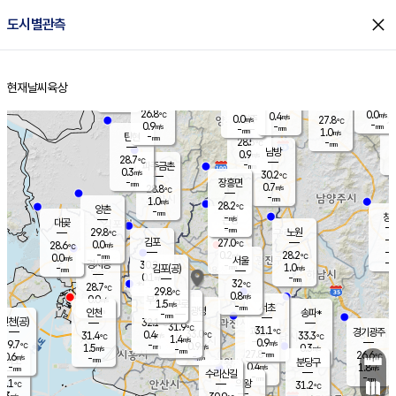
close
도시별관측
장남
판문점
26.9
℃
1.5
m/s
화현
25.6
동두천
℃
남면
-
현재날씨
육상
mm
파주
0.3
홈
m/s
포천
26.3
-
27.7
℃
mm
℃
27.5
℃
26.8
0.0
0.4
m/s
℃
m/s
0.0
양주
27.8
m/s
가
℃
-
0.9
-
mm
m/s
mm
-
mm
1.0
m/s
-
탄현
mm
28.5
-
2
℃
mm
남방
0.9
m/s
0
28.7
℃
-
파주금촌
mm
0.3
m/s
30.2
℃
-
장흥면
mm
0.7
m/s
28.8
℃
-
mm
1.0
m/s
28.2
℃
양촌
-
mm
창
-
m/s
은평
대곶
-
mm
29.8
노원
℃
-
김포
27.0
0.0
℃
28.6
m/s
℃
-
m/
-
0.2
28.2
m/s
mm
0.0
℃
m/s
서울
-
경서동
30.2
m
-
1.0
℃
mm
-
김포(공)
m/s
mm
0.1
-
m/s
mm
32
℃
28.7
-
℃
mm
29.8
℃
0.8
m/s
0.0
부천
m/s
1.5
구로
m/s
-
서초
mm
-
광명
mm
인천
송파*
-
mm
인천(공)
32.1
℃
31.9
℃
31.1
과천
경기광주
℃
33.0
0.4
31.4
33.3
m/s
℃
℃
℃
1.4
m/s
0.9
m/s
29.7
-
0.9
℃
mm
1.5
m/s
0.3
m/s
-
m/s
mm
-
27.8
26.6
mm
0.6
-
℃
℃
m/s
-
-
mm
무의도
mm
mm
분당구
0.4
-
1.8
m/s
m/s
mm
수리산길
-
-
mm
mm
9.1
의왕
31.2
℃
℃
0.3
m/s