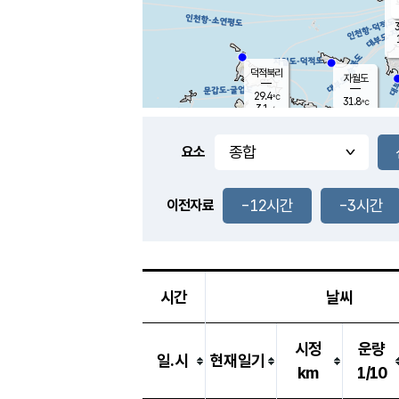
3
덕적북리
자월도
29.4
℃
31.8
℃
3.1
m/s
0.8
m/s
-
mm
-
mm
요소
풍도
29.8
덕적지도
1.1
m/
-
-12시간
-3시간
mm
이전자료
28.0
℃
대
3.2
m/s
-
mm
32.5
0.6
m
-
mm
시간
날씨
시정
운량
일.시
현재일기
km
1/10