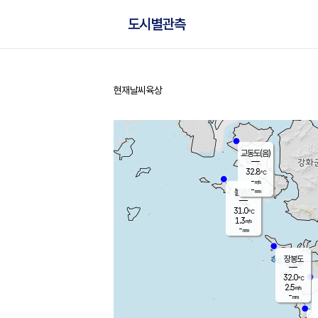
도시별관측
현재날씨
육상
홈
교동도(음)
32.8
℃
-
m/s
-
mm
볼음도
대연평
31.0
℃
1.3
m/s
32.3
℃
-
mm
1.1
m/s
-
mm
장봉도
32.0
℃
2.5
m/s
-
mm