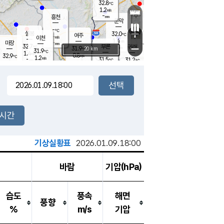
32.8
℃
강림
1.2
m/s
원주
-
흥천
mm
31.0
℃
문막
1.2
m/s
32.2
℃
-
-
℃
mm
+
1.4
설봉
m/s
32.0
℃
여주
-
m/s
이천
-
mm
1.4
m/s
-
마장
mm
신림
32.7
부론
-
귀래
−
℃
mm
31.9
20 km
℃
31.9
℃
1.4
m/s
0.8
32.9
m/s
℃
31.8
1.2
m/s
℃
-
31.5
31.2
mm
℃
-
℃
mm
1.3
m/s
-
1.6
mm
m/s
1.1
1.3
m/s
m/s
-
mm
-
백운
mm
-
-
mm
mm
백암
장호원
31.9
℃
2.7
m/s
31.7
℃
32.6
엄정
℃
-
mm
2.6
m/s
1.5
m/s
노은
-
mm
-
31.9
mm
℃
개
2시간
1.1
m/s
31.6
℃
-
mm
0
1.7
℃
m/s
-
m/s
mm
m
기상실황표
2026.01.09.18:00
바람
기압(hPa)
습도
풍속
해면
풍향
%
m/s
기압