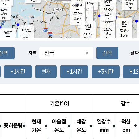
-
-
mm
무의도
mm
mm
분당구
1.2
-
0.7
m/s
m/s
mm
수리산길
-
-
mm
mm
2.5
의왕
33.9
℃
℃
1.9
33.9
m/s
2.2
m/s
℃
-
-
-
mm
0.2
℃
mm
m/s
기흥구갈
-
-
m/s
mm
용인
-
수원
mm
33.7
℃
대부도
32.8
℃
영흥도
1.5
31.8
m/s
℃
1.3
m/s
-
mm
2.3
32.2
m/s
-
℃
mm
31.7
℃
-
오산
2.8
mm
m/s
1.7
m/s
-
mm
-
mm
향남
32.6
℃
지역
날짜
1.6
m/s
32.7
-
℃
운평
mm
송탄
0.9
℃
m/s
-
s
mm
32.2
보
℃
33.2
-1시간
현재
+1시간
+3시간
+1
℃
2.1
m/s
산
2.0
m/s
-
31.
mm
-
mm
1.0
℃
-
m
/s
기온(℃)
강수
현재
이슬점
체감
일강수
적설
중하운량
기온
온도
온도
mm
cm