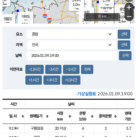
29.9
1.7
m/s
℃
2.0
-
-
mm
1.0
℃
mm
+
m/s
기흥구갈
-
-
m/s
mm
용인
-
수원
mm
−
29.3
℃
대부도
20 km
30.0
℃
영흥도
2.1
29.4
m/s
℃
2.4
m/s
-
mm
1.7
23.9
m/s
-
℃
mm
26.7
℃
-
오산
0.5
mm
m/s
3.4
m/s
14.5
mm
요소
11.5
mm
향남
27.4
℃
1.0
m/s
27.9
-
지역
℃
운평
mm
송탄
-
℃
m/s
-
s
mm
24.8
보
℃
날짜
27.4
℃
0.5
m/s
산
0.0
m/s
27.0
-
mm
-
mm
-
m
℃
이전자료
-12시간
-3시간
-1시간
현재
-
m
/s
+1시간
+3시간
+12시간
기상실황표
2026.01.09.19:00
시간
날씨
시정
운량
현재
일.시
현재일기
중하운량
km
1/10
기온
도시별 기상실황표로 지점, 날씨, 기온, 강수, 바람, 기압등을 안내한 표입
9.19H
구름많음
20 이상
6
2
3.7