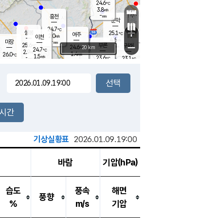
24.6
℃
강림
3.8
m/s
원주
-
흥천
mm
22.0
℃
문막
0.3
m/s
25.5
℃
24.7
-
℃
mm
+
2.7
설봉
m/s
25.1
℃
여주
2.0
m/s
이천
-
mm
4.6
m/s
-
마장
mm
신림
25.6
부론
-
귀래
−
℃
mm
24.6
20 km
℃
24.7
℃
2.9
m/s
1.4
26.0
m/s
℃
22.3
1.5
m/s
℃
-
23.6
23.1
mm
℃
-
℃
mm
2.0
m/s
-
0.8
mm
m/s
2.8
0.3
m/s
m/s
-
mm
-
백운
mm
7.5
-
mm
mm
백암
장호원
24.1
℃
1.2
m/s
22.8
℃
24.7
엄정
℃
0.5
mm
1.6
m/s
2.5
m/s
노은
9.0
mm
1.5
25.4
mm
℃
개
2시간
3.5
m/s
24.9
℃
15.5
mm
4
3.2
℃
m/s
13.5
m/s
mm
mm
기상실황표
2026.01.09.19:00
바람
기압(hPa)
습도
풍속
해면
풍향
%
m/s
기압