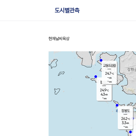
도시별관측
현재날씨
육상
홈
교동도(음)
24.7
℃
-
m/s
-
mm
볼음도
대연평
24.9
℃
4.3
m/s
27.2
℃
-
mm
2.2
m/s
-
mm
장봉도
26.2
℃
3.3
m/s
-
mm