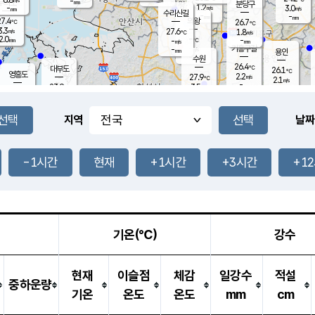
-
-
mm
무의도
mm
mm
분당구
1.2
-
3.0
m/s
m/s
mm
수리산길
-
-
mm
mm
7.4
의왕
26.7
℃
℃
3.3
27.6
m/s
1.8
m/s
℃
2.0
-
-
mm
-
℃
mm
m/s
기흥구갈
-
-
m/s
mm
용인
-
수원
mm
26.4
℃
대부도
26.1
℃
영흥도
2.2
27.9
m/s
℃
2.1
m/s
-
mm
3.5
23.9
m/s
-
℃
mm
27.4
℃
-
오산
1.7
mm
m/s
5.5
m/s
14.5
mm
11.5
mm
향남
26.4
℃
지역
날짜
2.5
m/s
-
-
℃
운평
mm
송탄
-
℃
m/s
-
s
mm
25.7
보
℃
26.0
-1시간
현재
+1시간
+3시간
+1
m
℃
2.9
m/s
산
1.2
m/s
27.0
23.
mm
-
mm
0.5
℃
1.0
/s
기온(℃)
강수
현재
이슬점
체감
일강수
적설
중하운량
기온
온도
온도
mm
cm