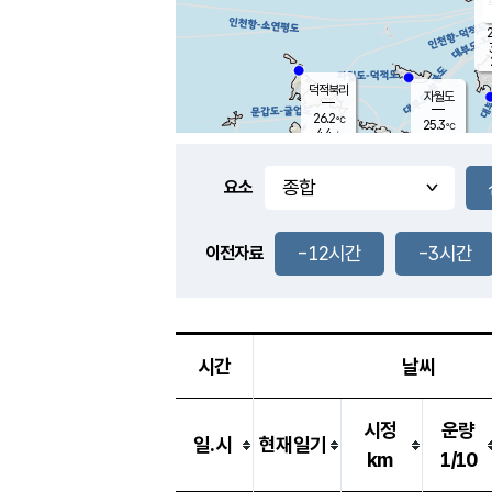
2
덕적북리
자월도
26.2
℃
25.3
℃
4.4
m/s
1.5
m/s
-
mm
3.5
mm
요소
풍도
26.9
덕적지도
3.3
m/
0.5
-12시간
-3시간
m
이전자료
25.8
℃
대
5.4
m/s
-
mm
27.3
7.3
m
-
mm
시간
날씨
시정
운량
일.시
현재일기
km
1/10