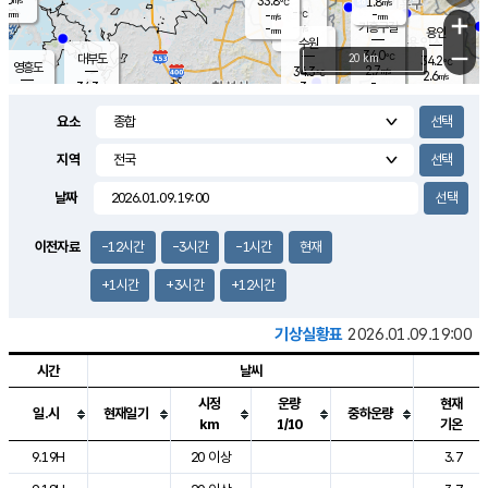
33.8
1.8
m/s
℃
-
-
-
mm
-
℃
mm
+
m/s
기흥구갈
-
-
m/s
mm
용인
-
수원
mm
−
34.0
℃
대부도
20 km
34.2
℃
영흥도
2.7
34.3
m/s
℃
2.6
m/s
-
mm
3
34.3
m/s
-
℃
mm
33.5
℃
-
오산
3.9
mm
m/s
3.9
m/s
-
mm
요소
-
mm
향남
34.1
℃
2.5
m/s
33.8
-
지역
℃
운평
mm
송탄
-
℃
m/s
-
s
mm
33.1
보
℃
날짜
34.4
℃
3.3
m/s
산
2.5
m/s
-
32.
mm
-
mm
0.9
℃
이전자료
-12시간
-3시간
-1시간
현재
-
m
/s
+1시간
+3시간
+12시간
기상실황표
2026.01.09.19:00
시간
날씨
시정
운량
현재
일.시
현재일기
중하운량
km
1/10
기온
도시별 기상실황표로 지점, 날씨, 기온, 강수, 바람, 기압등을 안내한 표입
9.19H
20 이상
3.7