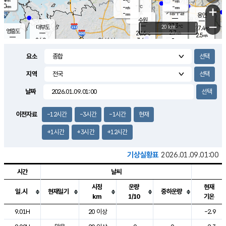
-
-
m/s
℃
2.0
-
-
mm
-
℃
mm
+
m/s
기흥구갈
-
-
m/s
mm
용인
-
수원
mm
−
27.3
℃
대부도
20 km
27.4
℃
영흥도
2.7
28.6
m/s
℃
2.5
m/s
-
mm
3.6
24.0
m/s
-
℃
mm
27.7
℃
-
오산
0.2
mm
m/s
3.4
m/s
14.5
mm
요소
11.5
mm
향남
27.5
℃
2.4
m/s
27.9
-
지역
℃
운평
mm
송탄
-
℃
m/s
-
s
mm
25.1
보
℃
날짜
27.2
m
℃
1.4
m/s
산
0.2
m/s
27.0
23.
mm
-
mm
0.5
℃
이전자료
-12시간
-3시간
-1시간
현재
1.0
/s
+1시간
+3시간
+12시간
기상실황표
2026.01.09.01:00
시간
날씨
시정
운량
현재
일.시
현재일기
중하운량
km
1/10
기온
도시별 기상실황표로 지점, 날씨, 기온, 강수, 바람, 기압등을 안내한 표입
9.01H
20 이상
-2.9