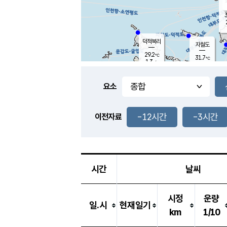
3
덕적북리
자월도
29.2
℃
31.7
℃
1.3
m/s
1.8
m/s
-
mm
-
mm
요소
풍도
28.9
덕적지도
2.8
m/
-
-12시간
-3시간
mm
이전자료
28.5
℃
대
2.4
m/s
-
mm
28.9
1.8
m
-
mm
시간
날씨
시정
운량
일.시
현재일기
km
1/10