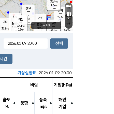
36.4
℃
강림
1.6
m/s
원주
-
흥천
mm
34.0
℃
문막
0.8
m/s
35.5
℃
-
-
℃
mm
+
2.5
설봉
m/s
35.3
℃
여주
-
m/s
이천
-
mm
2.3
m/s
-
마장
mm
신림
36.0
부론
-
귀래
−
℃
mm
35.0
20 km
℃
35.1
℃
1.0
m/s
0.9
37.8
m/s
℃
35.1
0.3
m/s
℃
-
34.8
34.2
mm
℃
-
℃
mm
0.8
m/s
-
1.1
mm
m/s
0.0
1.6
m/s
m/s
-
mm
-
백운
mm
-
-
mm
mm
백암
장호원
35.2
℃
1.2
m/s
35.0
℃
36.1
엄정
℃
-
mm
1.2
m/s
0.7
m/s
노은
-
mm
-
36.1
mm
℃
개
2시간
0.9
m/s
34.1
℃
-
mm
6
1.3
℃
m/s
-
m/s
mm
m
기상실황표
2026.01.09.20:00
바람
기압(hPa)
습도
풍속
해면
풍향
%
m/s
기압