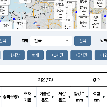
-
-
mm
무의도
mm
mm
분당구
1.1
-
1.7
m/s
m/s
mm
수리산길
-
-
mm
mm
0.3
의왕
37.4
℃
℃
2.2
34.9
m/s
1.6
m/s
℃
-
-
-
mm
-
℃
mm
m/s
기흥구갈
-
-
m/s
mm
용인
-
수원
mm
36.9
℃
대부도
36.8
℃
영흥도
1.6
35.5
m/s
℃
1.5
m/s
-
mm
1.5
31.4
m/s
-
℃
mm
31.7
℃
-
오산
1.8
mm
m/s
4.1
m/s
-
mm
-
mm
향남
34.1
℃
지역
날짜
1.2
m/s
36.1
-
℃
운평
mm
송탄
1.3
℃
m/s
-
s
mm
33.8
보
℃
36.4
-1시간
현재
+1시간
+3시간
+1
℃
2.8
m/s
산
1.1
m/s
-
33.
mm
-
mm
1.1
℃
-
m
/s
기온(℃)
강수
현재
이슬점
체감
일강수
적설
중하운량
기온
온도
온도
mm
cm