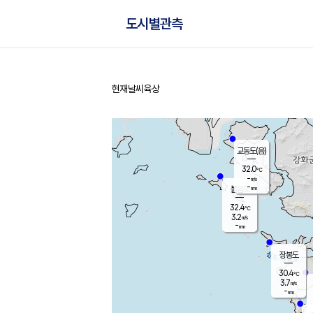
도시별관측
현재날씨
육상
홈
교동도(음)
32.0
℃
-
m/s
-
mm
볼음도
대연평
32.4
℃
3.2
m/s
32.0
℃
-
mm
1.7
m/s
-
mm
장봉도
30.4
℃
3.7
m/s
-
mm