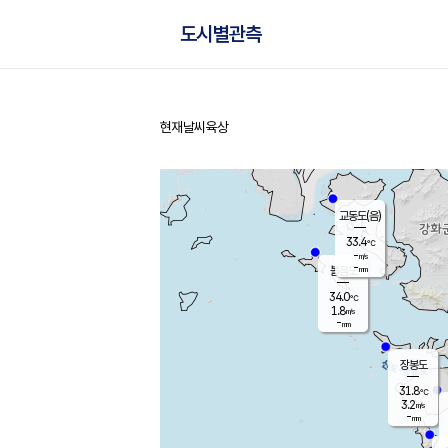
도시별관측
현재날씨
육상
홈
교동도(음)
33.4
℃
-
m/s
-
mm
볼음도
대연평
34.0
℃
1.8
m/s
32.9
℃
-
mm
1.7
m/s
-
mm
장봉도
31.8
℃
3.2
m/s
-
mm