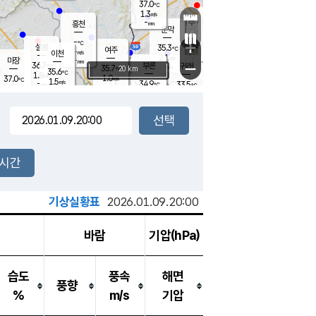
37.0
℃
강림
1.3
m/s
원주
-
흥천
mm
34.3
℃
문막
1.6
m/s
34.6
℃
-
-
℃
mm
+
1.3
설봉
m/s
35.3
℃
여주
-
m/s
이천
-
mm
2.1
m/s
-
마장
mm
신림
36.7
부론
-
귀래
−
℃
mm
35.7
20 km
℃
35.6
℃
1.8
m/s
1.0
37.0
m/s
℃
35.3
1.5
m/s
℃
-
34.9
33.5
mm
℃
-
℃
mm
1.7
m/s
-
1.5
mm
m/s
0.3
2.1
m/s
m/s
-
mm
-
백운
mm
-
-
mm
mm
백암
장호원
35.6
℃
1.2
m/s
34.5
℃
35.1
엄정
℃
-
mm
2.3
m/s
2.2
m/s
노은
-
mm
-
35.8
mm
℃
개
2시간
1.6
m/s
35.3
℃
-
mm
0
1.2
℃
m/s
-
m/s
mm
m
기상실황표
2026.01.09.20:00
바람
기압(hPa)
습도
풍속
해면
풍향
%
m/s
기압