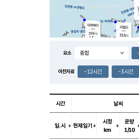
3
덕적북리
자월도
29.5
℃
33.8
℃
1.3
m/s
1.4
m/s
-
mm
-
mm
요소
풍도
29.6
덕적지도
2.9
m/
-
-12시간
-3시간
mm
이전자료
29.4
℃
대
2.2
m/s
-
mm
29.1
2.7
m
-
mm
시간
날씨
시정
운량
일.시
현재일기
km
1/10