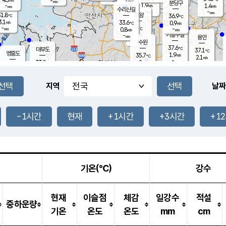
-
-
mm
무의도
mm
mm
분당구
1.9
-
1.4
m/s
m/s
mm
수리산길
-
-
mm
mm
1.8
의왕
36.9
℃
℃
3.1
33.6
m/s
0.9
m/s
℃
-
-
-
mm
0.8
℃
mm
m/s
기흥구갈
-
-
m/s
mm
용인
-
수원
mm
37.6
℃
대부도
37.1
℃
영흥도
1.9
35.7
m/s
℃
2.1
m/s
-
mm
2
33.9
m/s
-
℃
mm
33.7
℃
-
오산
2.9
mm
m/s
3.1
m/s
-
mm
-
mm
향남
35.6
℃
지역
날짜
1.3
m/s
36.1
-
℃
운평
mm
송탄
1.0
℃
m/s
-
s
mm
35.3
보
℃
36.2
-1시간
현재
+1시간
+3시간
+1
℃
1.6
m/s
산
1.8
m/s
-
34.
mm
-
mm
1.0
℃
-
m
/s
기온(℃)
강수
현재
이슬점
체감
일강수
적설
중하운량
기온
온도
온도
mm
cm