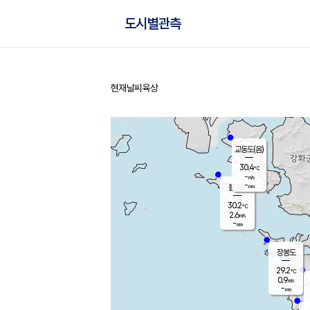
도시별관측
현재날씨
육상
홈
교동도(음)
30.4
℃
-
m/s
-
mm
볼음도
대연평
30.2
℃
2.6
m/s
29.9
℃
-
mm
2.5
m/s
-
mm
장봉도
29.2
℃
0.9
m/s
-
mm