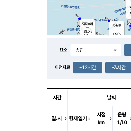
2
덕적북리
자월도
28.0
℃
29.7
℃
1.2
m/s
0.7
m/s
-
mm
-
mm
요소
풍도
28.2
덕적지도
2.2
m/
-
-12시간
-3시간
mm
이전자료
27.4
℃
대
4.0
m/s
-
mm
27.2
0.3
m
-
mm
시간
날씨
시정
운량
일.시
현재일기
km
1/10