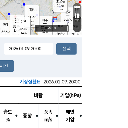
31.0
℃
강림
1.1
m/s
원주
-
흥천
mm
29.3
℃
문막
0.9
m/s
33.8
℃
31.9
-
℃
mm
+
2.5
설봉
m/s
30.7
℃
여주
-
m/s
이천
-
mm
1.9
m/s
-
마장
mm
신림
32.9
부론
-
귀래
−
℃
mm
32.6
20 km
℃
32.3
℃
1.4
m/s
0.7
32.6
m/s
℃
27.9
0.4
m/s
℃
-
28.8
30.0
mm
℃
-
℃
mm
1.0
m/s
-
0.2
mm
m/s
0.1
0.7
m/s
m/s
-
mm
-
백운
mm
-
-
mm
mm
백암
장호원
29.5
℃
0.4
m/s
29.0
℃
33.8
엄정
℃
-
mm
0.2
m/s
0.9
m/s
노은
-
mm
-
31.6
mm
℃
개
2시간
0.0
m/s
29.0
℃
-
mm
1
1.6
℃
m/s
-
m/s
mm
m
기상실황표
2026.01.09.20:00
바람
기압(hPa)
습도
풍속
해면
풍향
%
m/s
기압