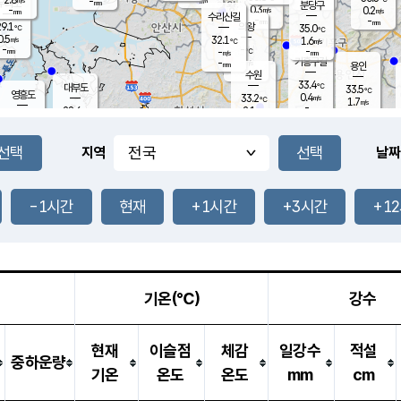
-
-
mm
무의도
mm
mm
분당구
0.3
-
0.2
m/s
m/s
mm
수리산길
-
-
mm
mm
9.1
의왕
35.0
℃
℃
0.5
32.1
m/s
1.6
m/s
℃
-
-
-
mm
-
℃
mm
m/s
기흥구갈
-
-
m/s
mm
용인
-
수원
mm
33.4
℃
대부도
33.5
℃
영흥도
0.4
33.2
m/s
℃
1.7
m/s
-
mm
2.1
28.6
m/s
-
℃
mm
29.5
℃
-
오산
2.0
mm
m/s
3.6
m/s
-
mm
-
mm
향남
30.5
℃
지역
날짜
0.6
m/s
33.5
-
℃
운평
mm
송탄
0.8
℃
m/s
-
s
mm
29.0
보
℃
34.1
-1시간
현재
+1시간
+3시간
+1
℃
2.7
m/s
산
1.0
m/s
-
29.
mm
-
mm
0.8
℃
-
m
/s
기온(℃)
강수
현재
이슬점
체감
일강수
적설
중하운량
기온
온도
온도
mm
cm