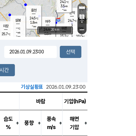
24.1
℃
강림
3.5
m/s
-
흥천
mm
21.3
℃
문막
0.1
m/s
24.5
-
℃
mm
+
설봉
24.7
℃
여주
1.8
m/s
3.4
m/s
-
마장
mm
신림
-
부론
-
귀래
−
℃
mm
24.4
20 km
℃
-
m/s
0.8
25.7
m/s
℃
23.4
℃
-
23.2
23.0
mm
℃
-
℃
mm
2.2
m/s
1.7
m/s
2.4
1.9
m/s
m/s
-
mm
-
백운
mm
7.5
-
mm
mm
백암
장호원
23.9
℃
0.7
m/s
22.9
℃
24.4
엄정
℃
0.5
mm
1.9
m/s
2.5
m/s
노은
9.0
mm
1.5
25.8
mm
℃
개
2시간
5.5
m/s
24.6
℃
15.5
mm
2.8
℃
m/s
13.5
/s
mm
m
기상실황표
2026.01.09.23:00
바람
기압(hPa)
습도
풍속
해면
풍향
%
m/s
기압