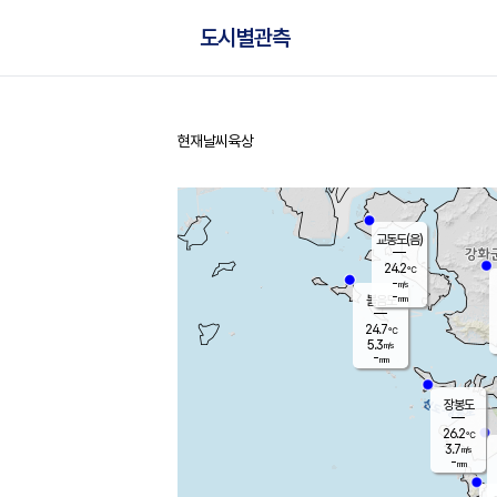
도시별관측
현재날씨
육상
홈
교동도(음)
24.2
℃
-
m/s
-
mm
볼음도
대연평
24.7
℃
5.3
m/s
26.7
℃
-
mm
2.6
m/s
-
mm
장봉도
26.2
℃
3.7
m/s
-
mm