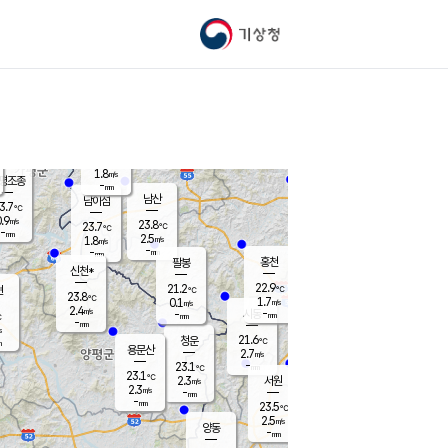
기상청
신남
21.2
℃
3.1
m/s
가평북면
-
mm
23.1
℃
1.8
m/s
평조종
-
mm
화촌
남산
남이섬
3.7
℃
.9
m/s
22.2
23.8
℃
23.7
℃
℃
-
mm
1.6
2.5
m/s
1.8
m/s
m/s
-
-
mm
-
mm
mm
홍천
팔봉
신천*
22.9
21.2
현
℃
℃
23.8
℃
1.7
0.1
m/s
m/s
2.4
m/s
-
시동
-
mm
mm
℃
-
mm
s
21.6
청운
℃
m
용문산
2.7
m/s
-
23.1
mm
℃
23.1
℃
2.3
서원
횡성
m/s
2.3
m/s
-
안흥
mm
-
mm
23.5
23.6
℃
℃
20.6
2.5
3.3
℃
m/s
m/s
양동
-
-
4.5
m/s
mm
mm
-
mm