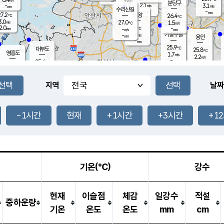
-
mm
무의도
mm
분당구
2.1
-
3.1
m/s
m/s
mm
수리산길
-
-
mm
mm
7.2
의왕
26.4
℃
℃
3.0
27.0
m/s
1.5
m/s
℃
2.0
-
-
mm
-
℃
mm
m/s
기흥구갈
-
-
m/s
mm
용인
-
mm
25.9
℃
대부도
25.8
℃
영흥도
1.7
m/s
2.2
m/s
-
mm
25.6
-
℃
mm
27.7
℃
오산
3.2
m/s
5.7
m/s
14.5
mm
11.5
mm
향남
26.1
℃
지역
날짜
2.3
m/s
-
-
℃
운평
mm
송탄
-
℃
m/s
-
s
mm
25.4
보
℃
25.8
-1시간
현재
+1시간
+3시간
+1
m
℃
2.4
m/s
산
1.4
m/s
27.0
-
mm
-
mm
-
m
℃
-
m
/s
기온(℃)
강수
현재
이슬점
체감
일강수
적설
중하운량
기온
온도
온도
mm
cm