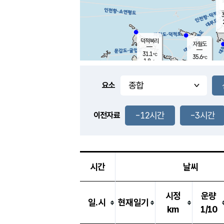
3
덕적북리
자월도
31.1
℃
35.6
℃
1.8
m/s
1.3
m/s
-
mm
-
mm
요소
풍도
30.2
덕적지도
2.3
m/
-
-12시간
-3시간
mm
이전자료
29.3
℃
대
3.9
m/s
-
mm
32.9
2.1
m
-
mm
시간
날씨
시정
운량
일.시
현재일기
km
1/10