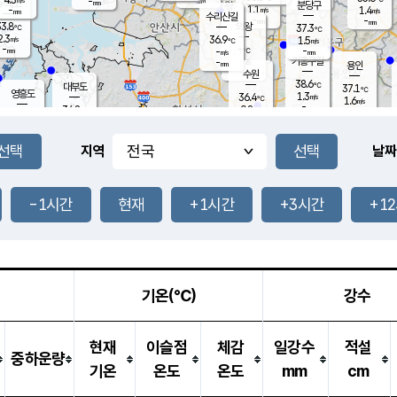
-
-
mm
무의도
mm
mm
분당구
1.1
-
1.4
m/s
m/s
mm
수리산길
-
-
mm
mm
3.8
의왕
37.3
℃
℃
2.3
36.9
m/s
1.5
m/s
℃
-
-
-
mm
-
℃
mm
m/s
기흥구갈
-
-
m/s
mm
용인
-
수원
mm
38.6
℃
대부도
37.1
℃
영흥도
1.3
36.4
m/s
℃
1.6
m/s
-
mm
0.8
34.8
m/s
-
℃
mm
35.0
℃
-
오산
2.2
mm
m/s
3.2
m/s
-
mm
-
mm
향남
36.8
℃
지역
날짜
1.6
m/s
37.6
-
℃
운평
mm
송탄
0.9
℃
m/s
-
s
mm
34.6
보
℃
37.4
-1시간
현재
+1시간
+3시간
+1
℃
3.4
m/s
산
1.6
m/s
-
34.
mm
-
mm
1.2
℃
-
m
/s
기온(℃)
강수
현재
이슬점
체감
일강수
적설
중하운량
기온
온도
온도
mm
cm