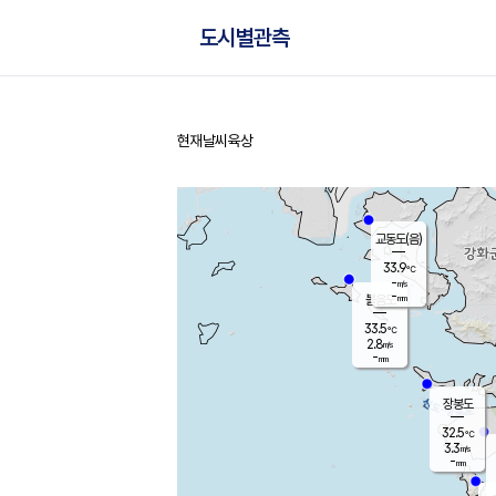
도시별관측
현재날씨
육상
홈
교동도(음)
33.9
℃
-
m/s
-
mm
볼음도
대연평
33.5
℃
2.8
m/s
34.2
℃
-
mm
3.1
m/s
-
mm
장봉도
32.5
℃
3.3
m/s
-
mm