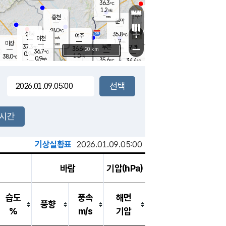
36.3
℃
강림
1.2
m/s
원주
-
흥천
mm
36.4
℃
문막
1.0
m/s
36.7
℃
38.0
-
℃
mm
+
2.2
설봉
m/s
35.8
℃
여주
-
m/s
이천
-
mm
1.9
m/s
-
마장
mm
신림
37.3
부론
-
귀래
−
℃
mm
36.6
20 km
℃
36.7
℃
0.9
m/s
1.0
38.0
m/s
℃
35.3
0.9
m/s
℃
-
35.6
34.4
mm
℃
-
℃
mm
0.6
m/s
-
1.3
mm
m/s
1.4
2.3
m/s
m/s
-
mm
-
백운
mm
-
-
mm
mm
백암
장호원
36.3
℃
1.6
m/s
35.3
℃
37.1
엄정
℃
-
mm
1.5
m/s
1.0
m/s
노은
-
mm
-
37.4
mm
℃
개
2시간
1.3
m/s
36.3
℃
-
mm
9
0.8
℃
m/s
-
m/s
mm
m
기상실황표
2026.01.09.05:00
바람
기압(hPa)
습도
풍속
해면
풍향
%
m/s
기압