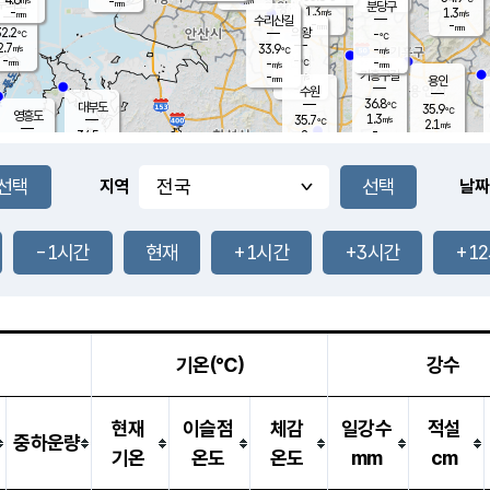
-
-
mm
무의도
mm
mm
분당구
1.3
-
1.3
m/s
m/s
mm
수리산길
-
-
mm
mm
2.2
의왕
-
℃
℃
2.7
33.9
m/s
-
m/s
℃
-
-
-
mm
-
℃
mm
m/s
기흥구갈
-
-
m/s
mm
용인
-
수원
mm
36.8
℃
대부도
35.9
℃
영흥도
1.3
35.7
m/s
℃
2.1
m/s
-
mm
2
34.5
m/s
-
℃
mm
32.9
℃
-
오산
1.6
mm
m/s
3.2
m/s
-
mm
-
mm
향남
34.8
℃
지역
날짜
1.3
m/s
36.1
-
℃
운평
mm
송탄
1.3
℃
m/s
-
s
mm
35.2
보
℃
36.2
-1시간
현재
+1시간
+3시간
+1
℃
1.9
m/s
산
1.7
m/s
-
32.
mm
-
mm
1.4
℃
-
m
/s
기온(℃)
강수
현재
이슬점
체감
일강수
적설
중하운량
기온
온도
온도
mm
cm