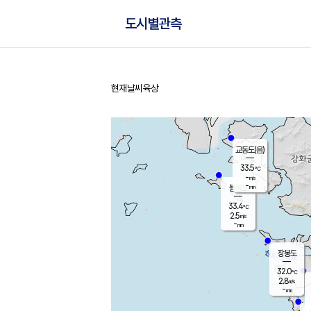
도시별관측
현재날씨
육상
홈
교동도(음)
33.5
℃
-
m/s
-
mm
볼음도
대연평
33.4
℃
2.5
m/s
32.7
℃
-
mm
1.8
m/s
-
mm
장봉도
32.0
℃
2.8
m/s
-
mm