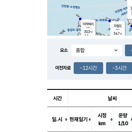
3
덕적북리
자월도
30.3
℃
34.7
℃
1.1
m/s
1.2
m/s
-
mm
-
mm
요소
풍도
29.6
덕적지도
2.8
m/
-
-12시간
-3시간
mm
이전자료
29.5
℃
대
1.9
m/s
-
mm
30.1
2.7
m
-
mm
시간
날씨
시정
운량
일.시
현재일기
km
1/10