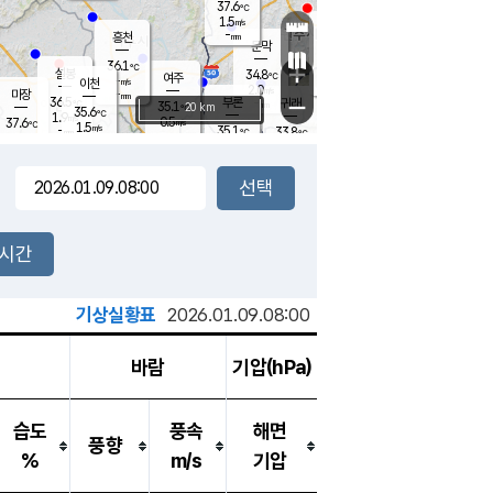
37.6
℃
강림
1.5
m/s
원주
-
흥천
mm
35.1
℃
문막
1.7
m/s
34.6
℃
36.1
-
℃
mm
+
1.3
설봉
m/s
34.8
℃
여주
-
m/s
이천
-
mm
2.0
m/s
-
마장
mm
신림
36.5
부론
-
귀래
−
℃
mm
35.1
20 km
℃
35.6
℃
1.9
m/s
0.5
37.6
m/s
℃
33.2
1.5
m/s
℃
-
35.1
33.8
mm
℃
-
℃
mm
1.2
m/s
-
1.8
mm
m/s
0.7
2.2
m/s
m/s
-
mm
-
백운
mm
-
-
mm
mm
백암
장호원
34.9
℃
2.6
m/s
34.6
℃
35.7
엄정
℃
-
mm
1.6
m/s
0.6
m/s
노은
-
mm
-
36.2
mm
℃
개
2시간
1.9
m/s
34.8
℃
-
mm
7
1.5
℃
m/s
-
m/s
mm
m
기상실황표
2026.01.09.08:00
바람
기압(hPa)
습도
풍속
해면
풍향
%
m/s
기압