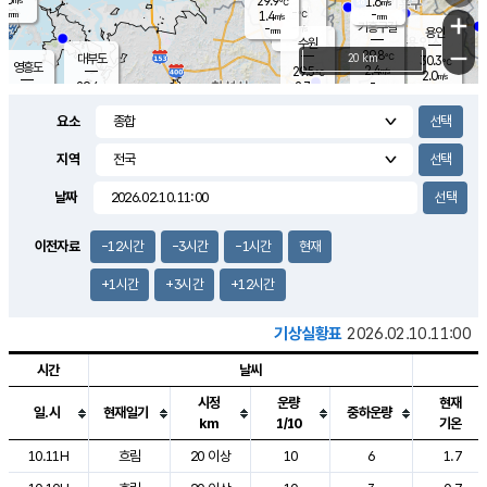
29.9
1.6
m/s
℃
-
-
-
mm
1.4
℃
mm
+
m/s
기흥구갈
-
-
m/s
mm
용인
-
수원
mm
−
29.8
℃
대부도
20 km
30.3
℃
영흥도
2.4
29.5
m/s
℃
2.0
m/s
-
mm
2.7
29.4
m/s
-
℃
mm
29.3
℃
-
오산
3.8
mm
m/s
5.4
m/s
-
mm
요소
-
mm
향남
29.0
℃
2.4
m/s
-
-
지역
℃
운평
mm
송탄
-
℃
m/s
-
s
mm
28.6
보
℃
날짜
29.7
℃
3.8
m/s
산
1.4
m/s
-
26.
mm
-
mm
-
m
℃
이전자료
-12시간
-3시간
-1시간
현재
-
m
/s
+1시간
+3시간
+12시간
기상실황표
2026.02.10.11:00
시간
날씨
시정
운량
현재
일.시
현재일기
중하운량
km
1/10
기온
도시별 기상실황표로 지점, 날씨, 기온, 강수, 바람, 기압등을 안내한 표입
10.11H
흐림
20 이상
10
6
1.7