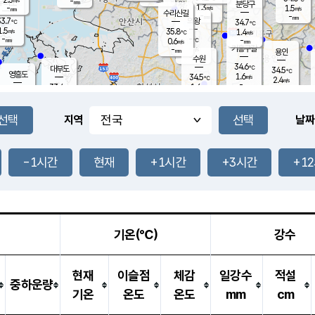
-
-
mm
무의도
mm
mm
분당구
1.3
-
1.5
m/s
m/s
mm
수리산길
-
-
mm
mm
3.7
의왕
34.7
℃
℃
1.5
35.8
m/s
1.4
m/s
℃
-
-
-
mm
0.6
℃
mm
m/s
기흥구갈
-
-
m/s
mm
용인
-
수원
mm
34.6
℃
대부도
34.5
℃
영흥도
1.6
34.5
m/s
℃
2.4
m/s
-
mm
1.6
33.4
m/s
-
℃
mm
32.2
℃
-
오산
2.0
mm
m/s
1.8
m/s
-
mm
-
mm
향남
34.5
℃
지역
날짜
1.5
m/s
34.9
-
℃
운평
mm
송탄
1.3
℃
m/s
-
s
mm
34.0
보
℃
35.0
-1시간
현재
+1시간
+3시간
+1
℃
1.8
m/s
산
2.0
m/s
-
33.
mm
-
mm
-
m
℃
-
m
/s
기온(℃)
강수
현재
이슬점
체감
일강수
적설
중하운량
기온
온도
온도
mm
cm