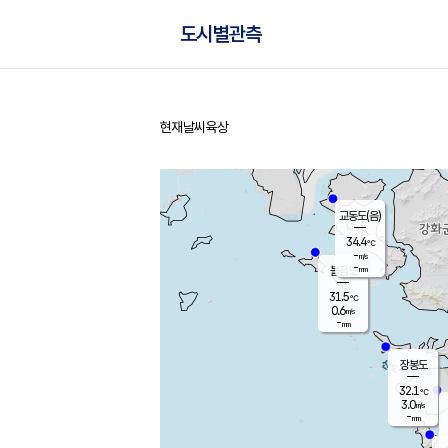
도시별관측
현재날씨
육상
홈
교동도(음)
34.4
℃
-
m/s
-
mm
볼음도
대연평
31.5
℃
0.6
m/s
33.5
℃
-
mm
1.6
m/s
-
mm
장봉도
32.1
℃
3.0
m/s
-
mm