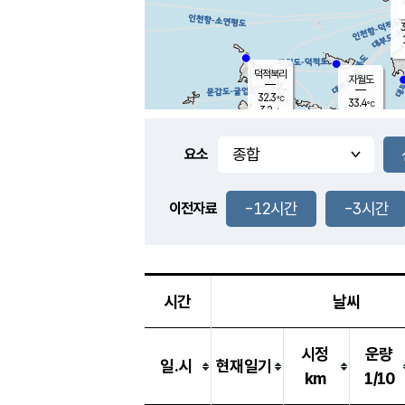
3
덕적북리
자월도
32.3
℃
33.4
℃
3.2
m/s
1.1
m/s
-
mm
-
mm
요소
풍도
30.8
덕적지도
1.5
m/
-
-12시간
-3시간
mm
이전자료
30.6
℃
대
1.8
m/s
-
mm
33.1
3.5
m
-
mm
시간
날씨
시정
운량
일.시
현재일기
km
1/10