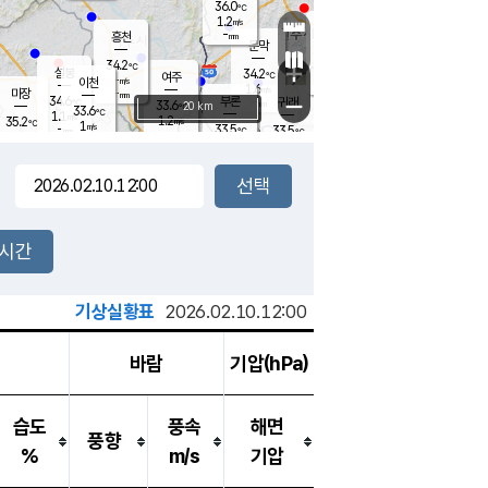
36.0
℃
강림
1.2
m/s
원주
-
흥천
mm
32.6
℃
문막
1.3
m/s
34.7
℃
34.2
-
℃
mm
+
1.5
설봉
m/s
34.2
℃
여주
-
m/s
이천
-
mm
1.6
m/s
-
마장
mm
신림
34.6
부론
-
귀래
−
℃
mm
33.6
20 km
℃
33.6
℃
1.1
m/s
1.2
35.2
m/s
℃
33.3
1
m/s
℃
-
33.5
33.5
mm
℃
-
℃
mm
1.0
m/s
-
2.0
mm
m/s
1.3
1.4
m/s
m/s
-
mm
-
백운
mm
-
-
mm
mm
백암
장호원
33.9
℃
3.2
m/s
33.7
℃
34.2
엄정
℃
-
mm
1.8
m/s
2.0
m/s
노은
-
mm
-
34.1
mm
℃
개
2시간
1.7
m/s
33.6
℃
-
mm
1
0.9
℃
m/s
-
/s
mm
m
기상실황표
2026.02.10.12:00
바람
기압(hPa)
습도
풍속
해면
풍향
%
m/s
기압