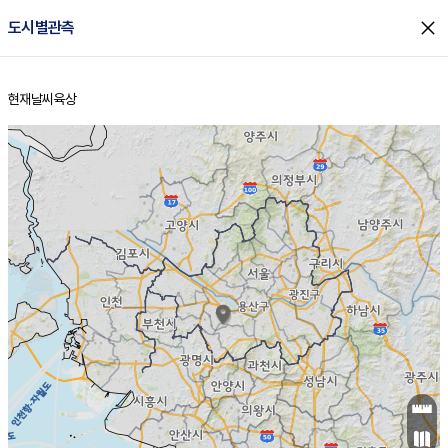
close
도시별관측
현재날씨
육상
홈