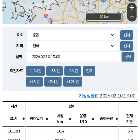
+
−
20 km
요소
지역
날짜
이전자료
-12시간
-3시간
-1시간
현재
+1시간
+3시간
+12시간
기상실황표
2026.02.10.13:00
시간
날씨
시정
운량
현재
일.시
현재일기
중하운량
km
1/10
기온
도시별 기상실황표로 지점, 날씨, 기온, 강수, 바람, 기압등을 안내한 표입
10.13H
10.4
5.4