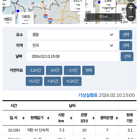
35.1
2.4
m/s
℃
-
-
-
mm
-
℃
mm
+
m/s
기흥구갈
-
-
m/s
mm
용인
-
수원
mm
−
35.0
℃
대부도
20 km
35.7
℃
영흥도
2.7
34.3
m/s
℃
2.2
m/s
-
mm
3
35.3
m/s
-
℃
mm
34.0
℃
-
오산
3.6
mm
m/s
1.3
m/s
-
mm
요소
-
mm
향남
34.7
℃
2.9
m/s
35.6
-
지역
℃
운평
mm
송탄
2.0
℃
m/s
-
s
mm
34.2
보
℃
날짜
35.5
℃
2.7
m/s
산
1.7
m/s
-
33.
mm
-
mm
1.2
℃
이전자료
-12시간
-3시간
-1시간
현재
-
m
/s
+1시간
+3시간
+12시간
기상실황표
2026.02.10.15:00
시간
날씨
시정
운량
현재
일.시
현재일기
중하운량
km
1/10
기온
도시별 기상실황표로 지점, 날씨, 기온, 강수, 바람, 기압등을 안내한 표입
10.15H
약한 비 단속적
7.3
10
7
3.1