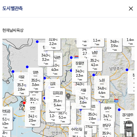
close
도시별관측
장남
판문점
32.4
℃
3.1
m/s
화현
33.0
동두천
℃
남면
-
현재날씨
육상
mm
파주
3.9
홈
m/s
포천
34.6
-
33.9
℃
mm
℃
32.5
℃
32.8
1.4
1.1
m/s
℃
m/s
-
양주
34.8
m/s
가
℃
-
2.2
-
mm
m/s
mm
-
mm
3.9
m/s
-
탄현
mm
34.3
-
3
℃
mm
남방
2.7
m/s
2
34.0
℃
-
파주금촌
mm
3.2
m/s
35.2
℃
-
장흥면
mm
4.1
m/s
35.0
℃
-
mm
4.0
m/s
34.0
℃
양촌
-
mm
창
2.3
m/s
은평
대곶
-
mm
35.5
노원
℃
-
김포
34.0
3.6
℃
35.3
m/s
℃
-
m/
-
3.5
34.8
m/s
mm
2.8
℃
m/s
서울
-
경서동
-
m
-
4.4
℃
mm
-
김포(공)
m/s
mm
-
-
m/s
mm
34.7
℃
35.1
-
℃
mm
35.6
℃
3.6
m/s
3.1
부천
m/s
5.4
구로
m/s
-
서초
mm
-
광명
mm
인천
송파*
-
mm
인천(공)
35.3
℃
36.7
℃
35.0
과천
경기광주
℃
-
1.2
34.1
34.7
m/s
℃
℃
℃
5.1
m/s
2.8
m/s
35.1
-
-
℃
mm
2.5
m/s
2.3
m/s
-
m/s
mm
-
34.6
33.4
mm
4.0
-
℃
℃
m/s
-
-
mm
무의도
mm
mm
분당구
2.5
-
2.8
m/s
m/s
mm
수리산길
-
-
mm
mm
2.8
의왕
35.9
℃
℃
1.6
m/s