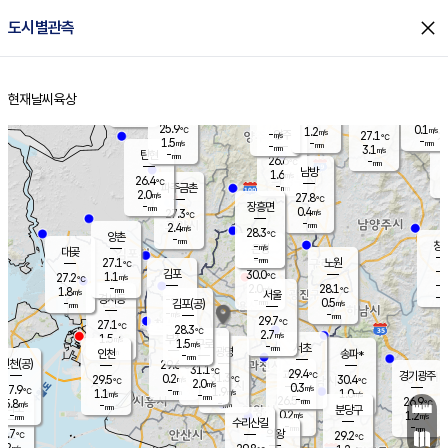
close
도시별관측
장남
판문점
26.0
℃
1.0
m/s
화현
26.7
동두천
℃
남면
-
현재날씨
육상
mm
파주
2.9
홈
m/s
포천
24.1
-
27.1
℃
mm
℃
27.2
℃
25.9
0.1
1.2
m/s
℃
m/s
-
양주
27.1
m/s
가
℃
-
1.5
-
mm
m/s
mm
-
mm
3.1
m/s
-
탄현
mm
26.6
-
2
℃
mm
남방
1.6
m/s
0
26.4
℃
-
파주금촌
mm
2.0
m/s
27.8
℃
-
장흥면
mm
0.4
m/s
27.3
℃
-
mm
2.4
m/s
28.3
℃
양촌
-
mm
창
-
m/s
은평
대곶
-
mm
27.1
노원
℃
-
김포
30.0
1.1
℃
27.2
m/s
℃
-
m/
-
2.0
28.1
m/s
mm
1.8
℃
m/s
서울
-
경서동
-
m
-
0.5
℃
mm
-
김포(공)
m/s
mm
-
-
m/s
mm
29.7
℃
27.1
-
℃
mm
28.3
℃
2.7
m/s
1.5
부천
m/s
1.5
구로
m/s
-
서초
mm
-
광명
mm
인천
송파*
-
mm
인천(공)
29.6
℃
31.1
℃
29.4
과천
경기광주
℃
31.3
0.2
29.5
30.4
m/s
℃
℃
℃
2.0
m/s
0.3
m/s
27.9
-
1.9
℃
mm
1.1
m/s
1.0
m/s
-
m/s
mm
-
26.5
26.9
mm
5.8
-
℃
℃
m/s
-
-
mm
무의도
mm
mm
분당구
0.2
-
1.2
m/s
m/s
mm
수리산길
-
-
mm
mm
7.7
의왕
29.2
℃
℃
1.2
m/s