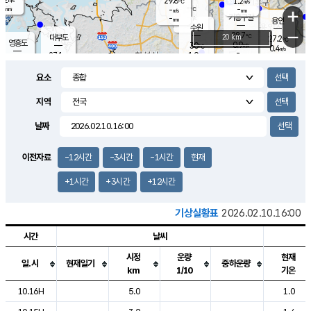
29.8
1.2
m/s
℃
-
-
-
mm
-
℃
mm
+
m/s
기흥구갈
-
-
m/s
mm
용인
-
수원
mm
−
28.7
℃
대부도
20 km
27.2
℃
영흥도
0.9
30
m/s
℃
0.4
m/s
-
mm
1.9
27.1
m/s
-
℃
mm
28.8
℃
-
오산
0.5
mm
m/s
3.1
m/s
-
mm
요소
-
mm
향남
28.5
℃
1.0
m/s
-
-
지역
℃
운평
mm
송탄
-
℃
m/s
-
s
mm
27.9
보
℃
날짜
29.6
℃
1.2
m/s
산
0.4
m/s
-
25.
mm
-
mm
0.1
℃
이전자료
-12시간
-3시간
-1시간
현재
-
m
/s
+1시간
+3시간
+12시간
기상실황표
2026.02.10.16:00
시간
날씨
시정
운량
현재
일.시
현재일기
중하운량
km
1/10
기온
도시별 기상실황표로 지점, 날씨, 기온, 강수, 바람, 기압등을 안내한 표입
10.16H
5.0
1.0