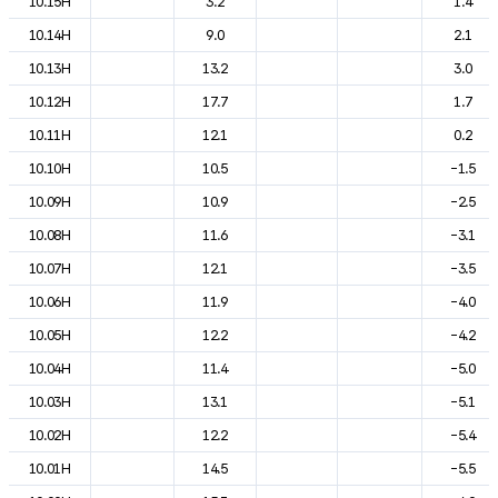
10.15H
3.2
1.4
10.14H
9.0
2.1
10.13H
13.2
3.0
10.12H
17.7
1.7
10.11H
12.1
0.2
10.10H
10.5
-1.5
10.09H
10.9
-2.5
10.08H
11.6
-3.1
10.07H
12.1
-3.5
10.06H
11.9
-4.0
10.05H
12.2
-4.2
10.04H
11.4
-5.0
10.03H
13.1
-5.1
10.02H
12.2
-5.4
10.01H
14.5
-5.5