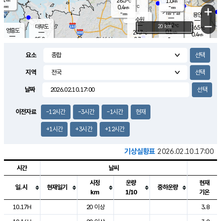
28.5
1.0
m/s
℃
-
-
-
mm
0.4
℃
mm
+
m/s
기흥구갈
-
-
m/s
mm
용인
-
수원
mm
−
27.2
℃
대부도
20 km
26.5
℃
영흥도
0.1
27.7
m/s
℃
0.4
m/s
-
mm
0.7
25.0
m/s
-
℃
mm
27.1
℃
-
오산
0.0
mm
m/s
0.1
m/s
-
mm
요소
-
mm
향남
25.2
℃
0.0
m/s
28.6
-
지역
℃
운평
mm
송탄
0.2
℃
m/s
-
s
mm
26.5
보
℃
날짜
28.0
℃
0.8
m/s
산
0.1
m/s
-
23.
mm
-
mm
0.1
℃
이전자료
-12시간
-3시간
-1시간
현재
-
m
/s
+1시간
+3시간
+12시간
기상실황표
2026.02.10.17:00
시간
날씨
시정
운량
현재
일.시
현재일기
중하운량
km
1/10
기온
도시별 기상실황표로 지점, 날씨, 기온, 강수, 바람, 기압등을 안내한 표입
10.17H
20 이상
3.8