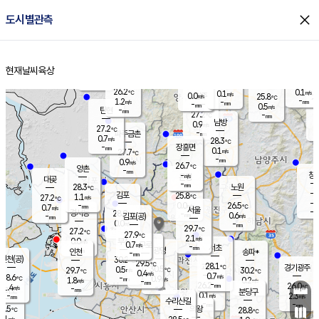
close
도시별관측
장남
판문점
26.0
℃
1.3
m/s
화현
25.5
동두천
℃
남면
-
현재날씨
육상
mm
파주
0.6
홈
m/s
포천
24.0
-
26.4
℃
mm
℃
26.6
℃
26.2
0.1
0.1
m/s
℃
m/s
0.0
양주
25.8
m/s
가
℃
-
1.2
-
mm
m/s
mm
-
mm
0.5
m/s
-
탄현
mm
27.2
-
2
℃
mm
남방
0.9
m/s
0
27.2
℃
-
파주금촌
mm
0.7
m/s
28.3
℃
-
장흥면
mm
0.1
m/s
27.7
℃
-
mm
0.9
m/s
26.7
℃
양촌
-
mm
창
-
m/s
은평
대곶
-
mm
28.3
노원
℃
-
김포
25.8
1.1
℃
27.2
m/s
℃
-
m/
-
0.0
26.5
m/s
mm
0.7
℃
m/s
서울
-
경서동
28.0
m
-
0.6
℃
mm
-
김포(공)
m/s
mm
0.0
-
m/s
mm
29.7
℃
27.2
-
℃
mm
27.9
℃
2.1
m/s
0.0
부천
m/s
0.7
구로
m/s
-
서초
mm
-
광명
mm
인천
송파*
-
mm
인천(공)
30.2
℃
29.5
℃
28.1
과천
경기광주
℃
30.5
0.5
29.7
30.2
m/s
℃
℃
℃
0.4
m/s
0.7
m/s
28.6
-
0.9
℃
mm
1.8
m/s
0.2
m/s
-
m/s
mm
-
26.2
26.0
mm
1.4
-
℃
℃
m/s
-
-
mm
무의도
mm
mm
분당구
0.1
-
2.3
m/s
m/s
mm
수리산길
-
-
mm
mm
6.5
의왕
28.8
℃
℃
0.1
m/s