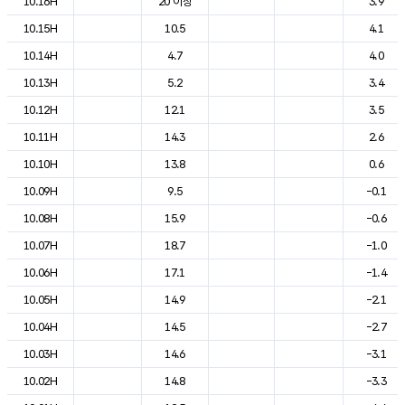
10.16H
20 이상
3.9
10.15H
10.5
4.1
10.14H
4.7
4.0
10.13H
5.2
3.4
10.12H
12.1
3.5
10.11H
14.3
2.6
10.10H
13.8
0.6
10.09H
9.5
-0.1
10.08H
15.9
-0.6
10.07H
18.7
-1.0
10.06H
17.1
-1.4
10.05H
14.9
-2.1
10.04H
14.5
-2.7
10.03H
14.6
-3.1
10.02H
14.8
-3.3