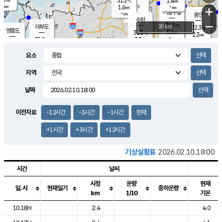
31.2
1.4
m/s
℃
-
-
-
mm
1.6
℃
mm
+
m/s
기흥구갈
-
-
m/s
mm
용인
-
수원
mm
−
31.5
℃
대부도
20 km
32.3
℃
영흥도
3.0
31.5
m/s
℃
2.3
m/s
-
mm
3.3
31.8
m/s
-
℃
mm
30.8
℃
-
오산
3.7
mm
m/s
4.8
m/s
-
mm
요소
-
mm
향남
31.5
℃
2.2
m/s
-
-
지역
℃
운평
mm
송탄
-
℃
m/s
-
s
mm
31.1
보
℃
날짜
32.4
℃
3.2
m/s
산
1.9
m/s
-
30.
mm
-
mm
1.3
℃
이전자료
-12시간
-3시간
-1시간
현재
-
m
/s
+1시간
+3시간
+12시간
기상실황표
2026.02.10.18:00
시간
날씨
시정
운량
현재
일.시
현재일기
중하운량
km
1/10
기온
도시별 기상실황표로 지점, 날씨, 기온, 강수, 바람, 기압등을 안내한 표입
10.18H
2.4
4.0