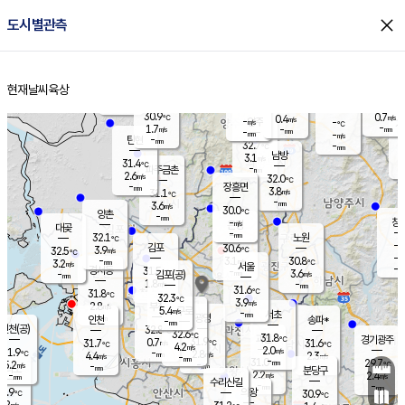
close
도시별관측
장남
판문점
30.6
℃
2.7
m/s
화현
31.4
동두천
℃
남면
-
현재날씨
육상
mm
파주
2.7
홈
m/s
포천
31.5
-
30.9
℃
mm
℃
30.1
℃
30.9
0.7
0.4
m/s
℃
m/s
-
양주
-
m/s
가
℃
-
1.7
-
mm
m/s
mm
-
mm
-
m/s
-
탄현
mm
32.7
-
3
℃
mm
남방
3.1
m/s
1
31.4
℃
-
파주금촌
mm
2.6
m/s
32.0
℃
-
장흥면
mm
3.8
m/s
31.1
℃
-
mm
3.6
m/s
30.0
℃
양촌
-
mm
창
-
m/s
은평
대곶
-
mm
32.1
노원
℃
-
김포
30.6
3.9
℃
32.5
m/s
℃
-
m/
-
3.1
30.8
m/s
mm
3.2
℃
m/s
서울
-
경서동
31.5
m
-
3.6
℃
mm
-
김포(공)
m/s
mm
1.8
-
m/s
mm
31.6
℃
31.8
-
℃
mm
32.3
℃
3.9
m/s
2.8
부천
m/s
5.4
구로
m/s
-
서초
mm
-
광명
mm
인천
송파*
-
mm
인천(공)
32.8
℃
32.6
℃
31.8
과천
경기광주
℃
31.9
0.7
31.7
31.6
m/s
℃
℃
℃
4.2
m/s
2.0
m/s
31.9
-
2.8
℃
mm
4.4
m/s
2.3
m/s
-
m/s
mm
-
31.0
29.7
mm
5.2
-
℃
℃
m/s
-
-
mm
무의도
mm
mm
분당구
2.2
-
2.4
m/s
m/s
mm
수리산길
-
-
mm
mm
0.9
의왕
30.9
℃
℃
2.2
m/s