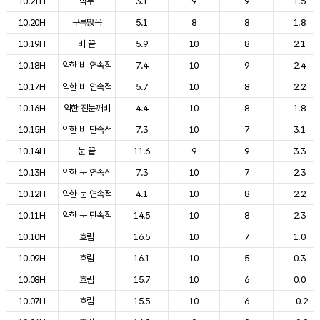
10.21H
박무
3.1
9
9
1.5
10.20H
구름많음
5.1
8
8
1.8
10.19H
비 끝
5.9
10
8
2.1
10.18H
약한 비 연속적
7.4
10
9
2.4
10.17H
약한 비 연속적
5.7
10
8
2.2
10.16H
약한 진눈깨비
4.4
10
8
1.8
10.15H
약한 비 단속적
7.3
10
7
3.1
10.14H
눈 끝
11.6
9
9
3.3
10.13H
약한 눈 연속적
7.3
10
7
2.3
10.12H
약한 눈 연속적
4.1
10
8
2.2
10.11H
약한 눈 단속적
14.5
10
8
2.3
10.10H
흐림
16.5
10
7
1.0
10.09H
흐림
16.1
10
5
0.3
10.08H
흐림
15.7
10
6
0.0
10.07H
흐림
15.5
10
6
-0.2