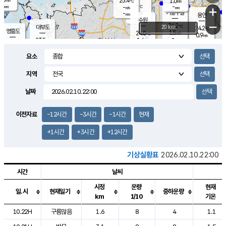
25.4
1.0
m/s
℃
-
-
-
mm
-
℃
mm
+
m/s
기흥구갈
-
-
m/s
mm
용인
-
수원
mm
−
24.2
℃
대부도
20 km
24.2
℃
영흥도
1.5
24.8
m/s
℃
0.9
m/s
-
mm
1.6
23.5
m/s
-
℃
mm
25.5
℃
-
오산
1.4
mm
m/s
5.6
m/s
-
mm
요소
-
mm
향남
24.7
℃
1.6
m/s
25.2
-
지역
℃
운평
mm
송탄
0.9
℃
m/s
-
s
mm
23.3
보
℃
날짜
24.7
℃
2.0
m/s
산
0.0
m/s
-
21.
mm
-
mm
0.4
℃
이전자료
-12시간
-3시간
-1시간
현재
-
m
/s
+1시간
+3시간
+12시간
기상실황표
2026.02.10.22:00
시간
날씨
시정
운량
현재
일.시
현재일기
중하운량
km
1/10
기온
도시별 기상실황표로 지점, 날씨, 기온, 강수, 바람, 기압등을 안내한 표입
10.22H
구름많음
1.6
8
4
1.1