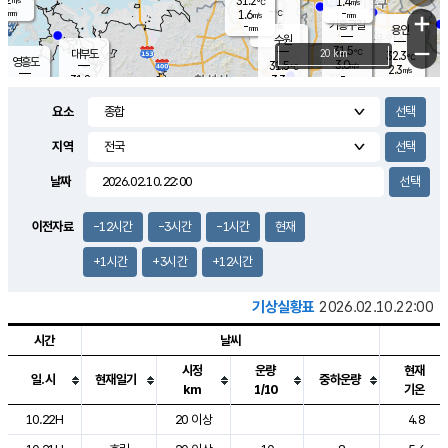
31.2
1.4
m/s
℃
-
-
-
mm
1.6
℃
mm
+
m/s
기흥구갈
-
-
m/s
mm
용인
-
수원
mm
−
31.5
℃
대부도
20 km
32.3
℃
영흥도
3.0
31.5
m/s
℃
2.3
m/s
-
mm
3.3
31.8
m/s
-
℃
mm
30.8
℃
-
오산
3.7
mm
m/s
4.8
m/s
-
mm
요소
-
mm
향남
31.5
℃
2.2
m/s
-
-
지역
℃
운평
mm
송탄
-
℃
m/s
-
s
mm
31.1
보
℃
날짜
32.4
℃
3.2
m/s
산
1.9
m/s
-
30.
mm
-
mm
1.3
℃
이전자료
-12시간
-3시간
-1시간
현재
-
m
/s
+1시간
+3시간
+12시간
기상실황표
2026.02.10.22:00
시간
날씨
시정
운량
현재
일.시
현재일기
중하운량
km
1/10
기온
도시별 기상실황표로 지점, 날씨, 기온, 강수, 바람, 기압등을 안내한 표입
10.22H
20 이상
4.8