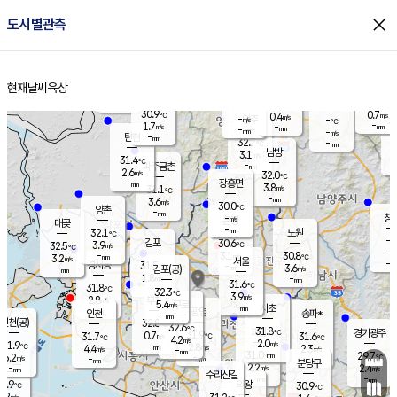
close
도시별관측
장남
판문점
30.6
℃
2.7
m/s
화현
31.4
동두천
℃
남면
-
현재날씨
육상
mm
파주
2.7
홈
m/s
포천
31.5
-
30.9
℃
mm
℃
30.1
℃
30.9
0.7
0.4
m/s
℃
m/s
-
양주
-
m/s
가
℃
-
1.7
-
mm
m/s
mm
-
mm
-
m/s
-
탄현
mm
32.7
-
3
℃
mm
남방
3.1
m/s
1
31.4
℃
-
파주금촌
mm
2.6
m/s
32.0
℃
-
장흥면
mm
3.8
m/s
31.1
℃
-
mm
3.6
m/s
30.0
℃
양촌
-
mm
창
-
m/s
은평
대곶
-
mm
32.1
노원
℃
-
김포
30.6
3.9
℃
32.5
m/s
℃
-
m/
-
3.1
30.8
m/s
mm
3.2
℃
m/s
서울
-
경서동
31.5
m
-
3.6
℃
mm
-
김포(공)
m/s
mm
1.8
-
m/s
mm
31.6
℃
31.8
-
℃
mm
32.3
℃
3.9
m/s
2.8
부천
m/s
5.4
구로
m/s
-
서초
mm
-
광명
mm
인천
송파*
-
mm
인천(공)
32.8
℃
32.6
℃
31.8
과천
경기광주
℃
31.9
0.7
31.7
31.6
m/s
℃
℃
℃
4.2
m/s
2.0
m/s
31.9
-
2.8
℃
mm
4.4
m/s
2.3
m/s
-
m/s
mm
-
31.0
29.7
mm
5.2
-
℃
℃
m/s
-
-
mm
무의도
mm
mm
분당구
2.2
-
2.4
m/s
m/s
mm
수리산길
-
-
mm
mm
0.9
의왕
30.9
℃
℃
2.2
m/s