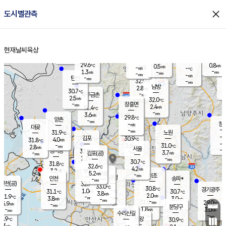
close
도시별관측
장남
판문점
30.4
℃
2.6
m/s
화현
30.2
동두천
℃
남면
-
현재날씨
육상
mm
파주
3.1
홈
m/s
포천
30.3
-
29.5
℃
mm
℃
30.6
℃
29.6
0.8
0.5
m/s
℃
m/s
-
양주
-
m/s
가
℃
-
1.3
-
mm
m/s
mm
-
mm
-
m/s
-
탄현
mm
32.9
-
2
℃
mm
남방
2.8
m/s
2
30.7
℃
-
파주금촌
mm
2.5
m/s
32.0
℃
-
장흥면
mm
2.4
m/s
31.4
℃
-
mm
3.6
m/s
29.8
℃
양촌
-
mm
창
-
m/s
은평
대곶
-
mm
31.9
노원
℃
-
김포
30.9
4.0
℃
31.8
m/s
℃
-
m/
-
2.6
31.0
m/s
mm
2.8
℃
m/s
서울
-
경서동
32.0
m
-
3.7
℃
mm
-
김포(공)
m/s
mm
1.2
-
m/s
mm
30.7
℃
31.8
-
℃
mm
32.6
℃
4.2
m/s
3.2
부천
m/s
5.2
구로
m/s
-
서초
mm
-
광명
mm
인천
송파*
-
mm
인천(공)
32.7
℃
33.0
℃
30.8
과천
경기광주
℃
-
1.0
31.1
30.7
m/s
℃
℃
℃
3.8
m/s
2.0
m/s
31.9
-
-
℃
mm
3.8
m/s
3.0
m/s
-
m/s
mm
-
31.0
29.0
mm
5.9
-
℃
℃
m/s
-
-
mm
무의도
mm
mm
분당구
1.8
-
3.0
m/s
m/s
mm
수리산길
-
-
mm
mm
9.9
의왕
30.9
℃
℃
3.3
m/s