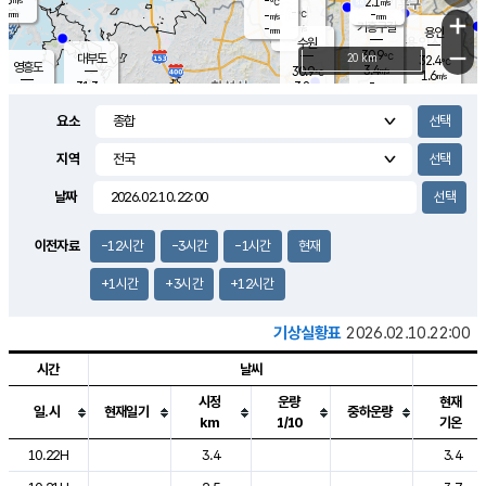
-
2.1
m/s
℃
-
-
-
mm
-
℃
mm
+
m/s
기흥구갈
-
-
m/s
mm
용인
-
수원
mm
−
30.9
℃
대부도
20 km
32.4
℃
영흥도
3.4
30.9
m/s
℃
1.6
m/s
-
mm
3.8
31.3
m/s
-
℃
mm
30.6
℃
-
오산
3.6
mm
m/s
4.4
m/s
-
mm
요소
-
mm
향남
31.1
℃
2.6
m/s
31.9
-
지역
℃
운평
mm
송탄
-
℃
m/s
-
s
mm
31.0
보
℃
날짜
31.4
℃
3.0
m/s
산
1.9
m/s
-
28.
mm
-
mm
2.2
℃
이전자료
-12시간
-3시간
-1시간
현재
-
m
/s
+1시간
+3시간
+12시간
기상실황표
2026.02.10.22:00
시간
날씨
시정
운량
현재
일.시
현재일기
중하운량
km
1/10
기온
도시별 기상실황표로 지점, 날씨, 기온, 강수, 바람, 기압등을 안내한 표입
10.22H
3.4
3.4