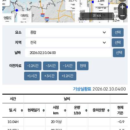
31.7
1.6
m/s
℃
-
-
-
mm
-
℃
mm
+
m/s
기흥구갈
-
-
m/s
mm
용인
-
수원
mm
−
32.1
℃
대부도
20 km
31.8
℃
영흥도
3.0
31.5
m/s
℃
3.2
m/s
-
mm
3.3
31.7
m/s
-
℃
mm
31.4
℃
-
오산
4.1
mm
m/s
6.0
m/s
-
mm
요소
-
mm
향남
31.7
℃
2.8
m/s
32.4
-
지역
℃
운평
mm
송탄
-
℃
m/s
-
s
mm
30.9
보
℃
날짜
32.4
℃
4.9
m/s
산
2.0
m/s
-
31.
mm
-
mm
1.0
℃
이전자료
-12시간
-3시간
-1시간
현재
-
m
/s
+1시간
+3시간
+12시간
기상실황표
2026.02.10.04:00
시간
날씨
시정
운량
현재
일.시
현재일기
중하운량
km
1/10
기온
도시별 기상실황표로 지점, 날씨, 기온, 강수, 바람, 기압등을 안내한 표입
10.04H
20 이상
-0.9