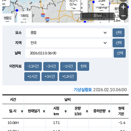
32.2
2.0
m/s
℃
-
-
-
mm
0.7
℃
mm
+
m/s
기흥구갈
-
-
m/s
mm
용인
-
mm
−
33.2
℃
대부도
20 km
31.3
℃
영흥도
1.7
m/s
1.6
m/s
-
mm
31.5
-
℃
mm
30.2
℃
오산
2.6
m/s
1.9
m/s
-
mm
요소
-
mm
향남
31.0
℃
1.5
m/s
31.4
-
지역
℃
운평
mm
송탄
1.1
℃
m/s
-
s
mm
30.5
보
℃
날짜
31.6
℃
2.2
m/s
산
1.5
m/s
-
28.
mm
-
mm
0.3
℃
이전자료
-12시간
-3시간
-1시간
현재
-
m
/s
+1시간
+3시간
+12시간
기상실황표
2026.02.10.06:00
시간
날씨
시정
운량
현재
일.시
현재일기
중하운량
km
1/10
기온
도시별 기상실황표로 지점, 날씨, 기온, 강수, 바람, 기압등을 안내한 표입
10.06H
17.1
-1.4