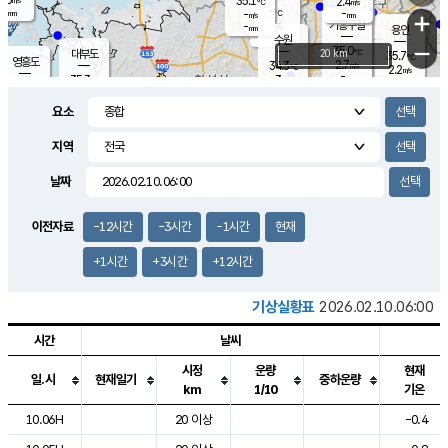
35.1
2.4
m/s
℃
-
-
-
mm
-
℃
mm
+
m/s
기흥구갈
-
-
m/s
mm
용인
-
수원
mm
−
35.0
℃
대부도
20 km
35.7
℃
영흥도
2.7
34.3
m/s
℃
2.2
m/s
-
mm
3
35.3
m/s
-
℃
mm
34.0
℃
-
오산
3.6
mm
m/s
1.3
m/s
-
mm
요소
-
mm
향남
34.7
℃
2.9
m/s
35.6
-
지역
℃
운평
mm
송탄
2.0
℃
m/s
-
s
mm
34.2
보
℃
날짜
35.5
℃
2.7
m/s
산
1.7
m/s
-
33.
mm
-
mm
1.2
℃
이전자료
-12시간
-3시간
-1시간
현재
-
m
/s
+1시간
+3시간
+12시간
기상실황표
2026.02.10.06:00
시간
날씨
시정
운량
현재
일.시
현재일기
중하운량
km
1/10
기온
도시별 기상실황표로 지점, 날씨, 기온, 강수, 바람, 기압등을 안내한 표입
10.06H
20 이상
-0.4