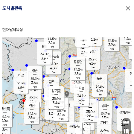
close
도시별관측
장남
판문점
32.4
℃
3.1
m/s
화현
33.0
동두천
℃
남면
-
현재날씨
육상
mm
파주
3.9
홈
m/s
포천
34.6
-
33.9
℃
mm
℃
32.5
℃
32.8
1.4
1.1
m/s
℃
m/s
-
양주
34.8
m/s
가
℃
-
2.2
-
mm
m/s
mm
-
mm
3.9
m/s
-
탄현
mm
34.3
-
3
℃
mm
남방
2.7
m/s
2
34.0
℃
-
파주금촌
mm
3.2
m/s
35.2
℃
-
장흥면
mm
4.1
m/s
35.0
℃
-
mm
4.0
m/s
34.0
℃
양촌
-
mm
창
2.3
m/s
은평
대곶
-
mm
35.5
노원
℃
-
김포
34.0
3.6
℃
35.3
m/s
℃
-
m/
-
3.5
34.8
m/s
mm
2.8
℃
m/s
서울
-
경서동
-
m
-
4.4
℃
mm
-
김포(공)
m/s
mm
-
-
m/s
mm
34.7
℃
35.1
-
℃
mm
35.6
℃
3.6
m/s
3.1
부천
m/s
5.4
구로
m/s
-
서초
mm
-
광명
mm
인천
송파*
-
mm
인천(공)
35.3
℃
36.7
℃
35.0
과천
경기광주
℃
-
1.2
34.1
34.7
m/s
℃
℃
℃
5.1
m/s
2.8
m/s
35.1
-
-
℃
mm
2.5
m/s
2.3
m/s
-
m/s
mm
-
34.6
33.4
mm
4.0
-
℃
℃
m/s
-
-
mm
무의도
mm
mm
분당구
2.5
-
2.8
m/s
m/s
mm
수리산길
-
-
mm
mm
2.8
의왕
35.9
℃
℃
1.6
m/s